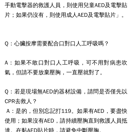
手動電擊器的救護人員，則使用兒童
AED
及電擊貼
片；如果仍沒有，則使用成人
AED
及電擊貼片」。
Q：
心臟按摩需要配合口對口人工呼吸嗎？
A：
如果不敢口對口人工呼吸，可不用對病患吹
氣，但請不要放棄壓胸，一直壓就對了。
Q：
若是現場無
AED
的器材設備，請問是否僅先以
CPR
去救人？
A：
是的，但別忘記打
119
。如果有
AED
，要盡快
使用；如果沒有
AED
，請持續壓胸直到救護人員抵
達。在黏
AED
貼片時，請避免中斷壓胸。