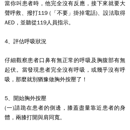
當你叫患者時，他完全沒有反應，接下來就要大
聲呼救、撥打
119 (
「不要」掛掉電話
)
、設法取得
AED
，並聽從
119
人員指示。
4
、評估呼吸狀況
仔細觀察患者口鼻有無正常的呼吸及胸腹部有無
起伏。當發現患者完全沒有呼吸，或幾乎沒有呼
吸，那麼就別猶豫做胸外按壓了！
5
、開始胸外按壓
(
一
)
請跪在患者的側邊，膝蓋盡量靠近患者的身
體，兩膝打開與肩同寬。