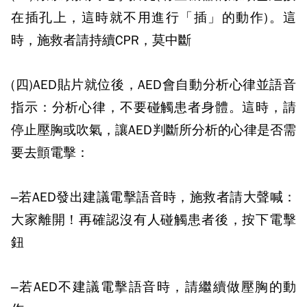
在插孔上，這時就不用進行「插」的動作
)
。這
時，施救者請持續
CPR
，莫中斷
(
四
)AED
貼片就位後，
AED
會自動分析心律並語音
指示：分析心律，不要碰觸患者身體。這時，請
停止壓胸或吹氣，讓
AED
判斷所分析的心律是否需
要去顫電擊：
–若
AED
發出建議電擊語音時，施救者請大聲喊：
大家離開！再確認沒有人碰觸患者後，按下電擊
鈕
–若
AED
不建議電擊語音時，請繼續做壓胸的動