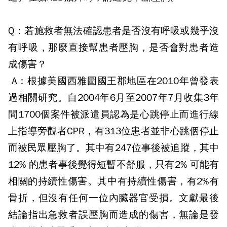
Q：
若施救者無法確認患者是否沒有呼吸或幾乎沒
有呼吸，那麼直接幫患者壓胸，是否會對患者造
成傷害？
A：
根據美國西雅圖國王郡地區在
2010
年曾發表
過相關研究。自
2004
年
6
月至
2007
年
7
月收集
3
年
間
1700
個案件被派遣員認為是心跳停止而進行線
上指導旁觀者
CPR
，有
313
位患者並非心跳個停止
而被民眾壓胸了。其中有
247
位事後被追蹤，其中
12%
的患者事後覺得短暫不舒服，只有
2%
可能有
相關的持續性傷害。其中有持續性傷害，有
2%
有
骨折，但沒有任何一位內臟器官受損。文獻最後
結論指出急救者誤壓胸而造成的傷害，無論是發