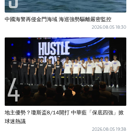
中國海警再侵金門海域 海巡強勢驅離嚴密監控
2026.08.05 18:30
地主優勢？瓊斯盃8/14開打 中華藍「保底四強」掀
球迷熱議
2026.08.05 19:38