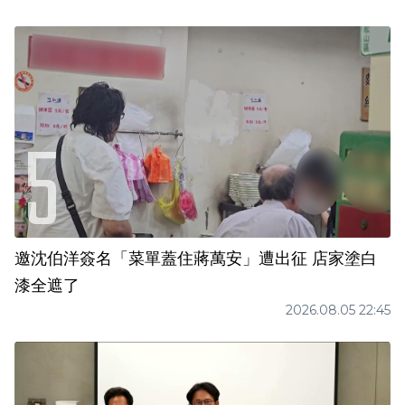
邀沈伯洋簽名「菜單蓋住蔣萬安」遭出征 店家塗白
漆全遮了
2026.08.05 22:45