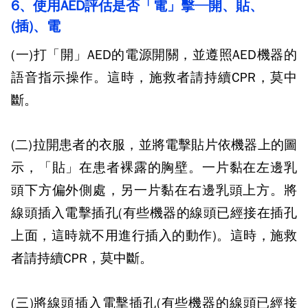
6
、使用AED評估是否「電」擊─開、貼、
(插)、電
(
一
)
打「開」
AED
的電源開關，並遵照
AED
機器的
語音指示操作。這時，施救者請持續
CPR
，莫中
斷。
(
二
)
拉開患者的衣服，並將電擊貼片依機器上的圖
示，「貼」在患者裸露的胸壁。一片黏在左邊乳
頭下方偏外側處，另一片黏在右邊乳頭上方。將
線頭插入電擊插孔
(
有些機器的線頭已經接在插孔
上面，這時就不用進行插入的動作
)
。這時，施救
者請持續
CPR
，莫中斷。
(
三
)
將線頭插入電擊插孔
(
有些機器的線頭已經接