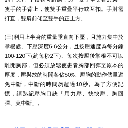
隻手的手背上，使雙手重疊平行或互扣。手肘需
打直，雙肩前傾至雙手的正上方。
(
三
)
利用上半身的重量垂直向下壓，且施力集中於
掌根處。下壓深度
5-6
公分，且按壓速度為每分鐘
100-120
下
(
約每秒
2
下
)
。每次按壓後掌根不可以
離開胸部，但必須放鬆使患者胸部回彈至原本的
厚度，壓與放的時間各佔
50%
。壓胸的動作儘量避
免中斷，中斷的時間勿超過
10
秒。為了方便記
憶，請熟記壓胸口訣「用力壓、快快壓、胸回
彈、莫中斷」。