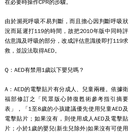
在必要時操作
CPR
的步驟。
由於瀕死呼吸不易判斷，而且擔心因判斷呼吸狀
況而延遲打
119
的時間，故把
2010
年版中同時評
估意識及呼吸的部分，改成評估意識後即打
119
求
救，並設法取得
AED
。
Q：AED
有禁用
1
歲以下嬰兒嗎？
A：AED
的電擊貼片有分成人、兒童兩種。依據衛
福部修訂之「民眾版心肺復甦術參考指引摘要
表」，「
1
至
8
歲的小孩建議優先使用兒童
AED
及
電擊貼片；如果沒有，則使用成人
AED
及電擊貼
片；小於
1
歲的嬰兒
(
新生兒除外
)
如果沒有可使用