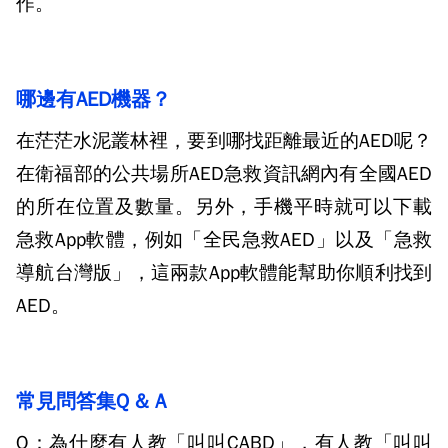
作。
哪邊有AED機器？
在茫茫水泥叢林裡，要到哪找距離最近的
AED
呢？
在衛福部的公共場所
AED
急救資訊網內有全國
AED
的所在位置及數量。另外，手機平時就可以下載
急救
App
軟體，例如「全民急救
AED
」以及「急救
導航台灣版」，這兩款
App
軟體能幫助你順利找到
AED
。
常見問答集Q & A
Q：
為什麼有人教「叫叫
CABD
」，有人教「叫叫