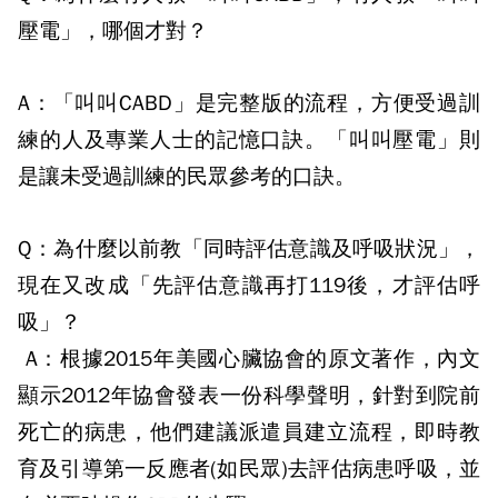
壓電」，哪個才對？
A：
「叫叫
CABD
」是完整版的流程，方便受過訓
練的人及專業人士的記憶口訣。「叫叫壓電」則
是讓未受過訓練的民眾參考的口訣。
Q：
為什麼以前教「同時評估意識及呼吸狀況」，
現在又改成「先評估意識再打
119
後，才評估呼
吸」？
A：
根據
2015
年美國心臟協會的原文著作，內文
顯示
2012
年協會發表一份科學聲明，針對到院前
死亡的病患，他們建議派遣員建立流程，即時教
育及引導第一反應者
(
如民眾
)
去評估病患呼吸，並