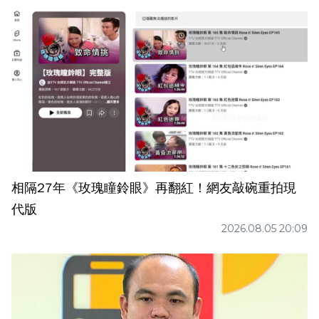
相隔27年《玫瑰瞳鈴眼》再翻紅！網友敲碗重拍現
代版
2026.08.05 20:09