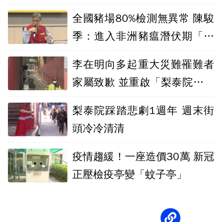
診
全國豬場80%檢測無異常 陳駿
季：進入非洲豬瘟潛伏期「緊
張階段」
李在明向多起重大災難罹難者
家屬致歉 並重啟「梨泰院踩踏
事件」調查
梨泰院踩踏悲劇1週年 週末街
頭冷冷清清
疫情趨緩！一座造價30萬 新冠
正壓檢疫亭變「蚊子亭」