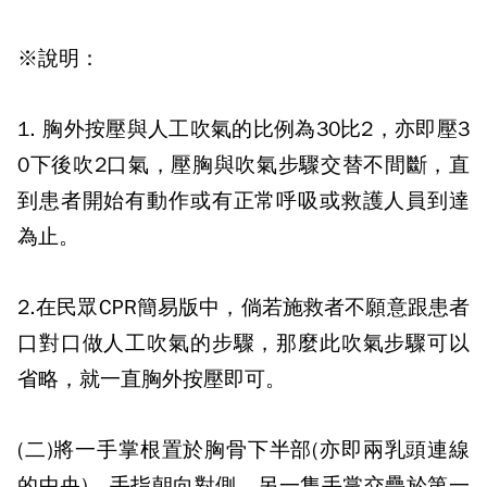
※說明：
1.
胸外按壓與人工吹氣的比例為
30
比
2
，亦即壓
3
0
下後吹
2
口氣，壓胸與吹氣步驟交替不間斷，直
到患者開始有動作或有正常呼吸或救護人員到達
為止。
2.
在民眾
CPR
簡易版中，倘若施救者不願意跟患者
口對口做人工吹氣的步驟，那麼此吹氣步驟可以
省略，就一直胸外按壓即可。
(
二
)
將一手掌根置於胸骨下半部
(
亦即兩乳頭連線
的中央
)
，手指朝向對側，另一隻手掌交疊於第一