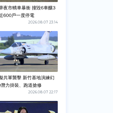
華夜市轎車暴衝 撞毀6車釀3
近600戶一度停電
2026.08.07 23:14
擬共軍襲擊 新竹基地演練幻
00潛力掛裝、跑道搶修
2026.08.07 22:17