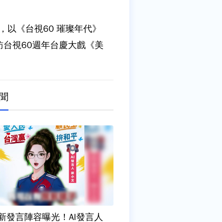
，以《台視60 璀璨年代》
台視60週年台慶大戲《美
聞
新發言陣容曝光！AI發言人