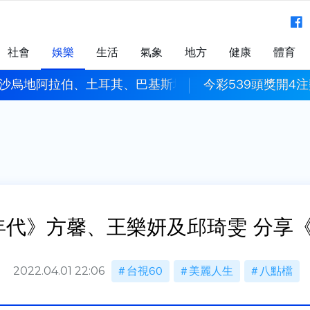
社會
娛樂
生活
氣象
地方
健康
體育
 沙烏地阿拉伯、土耳其、巴基斯坦簽署共同防禦條約
今彩539頭獎開4
璨年代》方馨、王樂妍及邱琦雯 分享
2022.04.01 22:06
台視60
美麗人生
八點檔