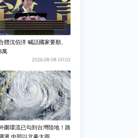
合體沈伯洋 喊話國家要順、
3萬
2026.08.08 00:02
外圍環流已勾到台灣陸地！路
擺盪 中部以北豪大雨