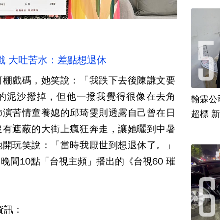
戲 大吐苦水：差點想退休
蚵棚戲碼，她笑說：「我跌下去後陳謙文要
的泥沙撥掉，但他一撥我覺得很像在去角
翰霖公
飾演苦情童養媳的邱琦雯則透露自己曾在日
超標 
沒有遮蔽的大街上瘋狂奔走，讓她曬到中暑
她開玩笑說：「當時我厭世到想退休了。」
晚間10點「台視主頻」播出的《台視60 璀
資訊：