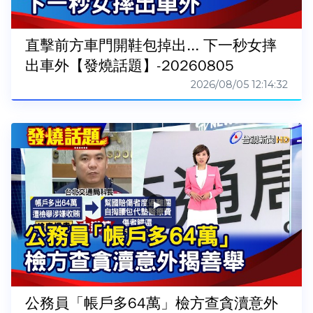
直擊前方車門開鞋包掉出... 下一秒女摔
出車外【發燒話題】-20260805
2026/08/05 12:14:32
公務員「帳戶多64萬」檢方查貪瀆意外