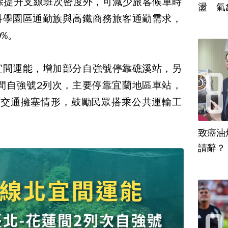
除提升支線班次密度外，可減少旅客候車時
盪 氣
科學園區通勤族與高鐵商務旅客通勤需求，
%。
宜間運能，增加部分自強號停靠礁溪站，另
間自強號2列次，主要停靠宜蘭地區車站，
號交通擁塞情形，鼓勵民眾搭乘公共運輸工
致癌油