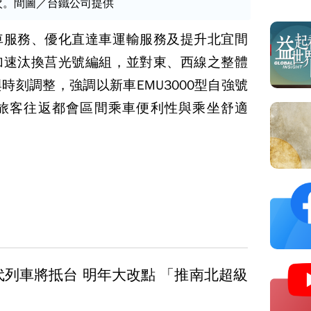
次。間圖／台鐵公司提供
車服務、優化直達車運輸服務及提升北宜間
加速汰換莒光號編組，並對東、西線之整體
時刻調整，強調以新車EMU3000型自強號
旅客往返都會區間乘車便利性與乘坐舒適
代列車將抵台 明年大改點 「推南北超級