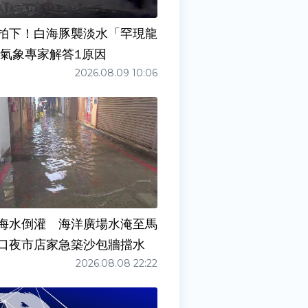
拍下！白海豚襲淡水「罕現龍
 氣象專家解答1原因
2026.08.09 10:06
海水倒灌 海洋廣場水淹至馬
口夜市店家急築沙包牆擋水
2026.08.08 22:22