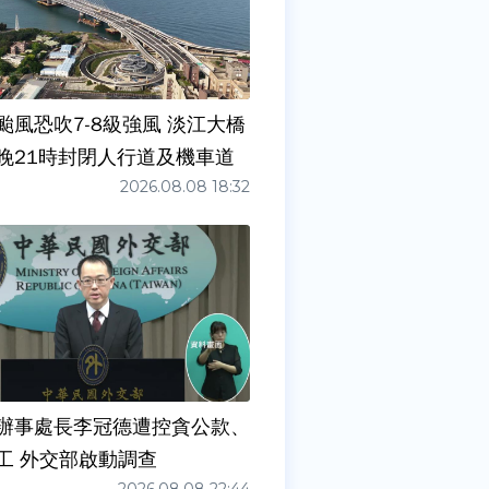
颱風恐吹7-8級強風 淡江大橋
晚21時封閉人行道及機車道
2026.08.08 18:32
辦事處長李冠德遭控貪公款、
工 外交部啟動調查