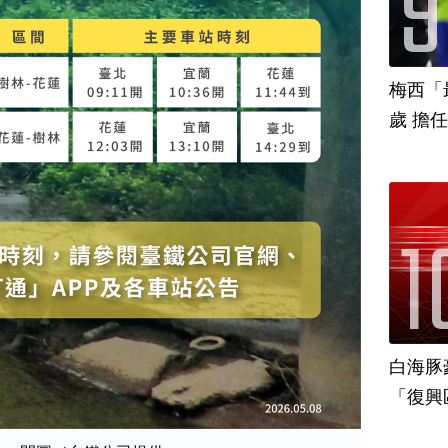
梅西「
歲 擔
白海豚
「復興