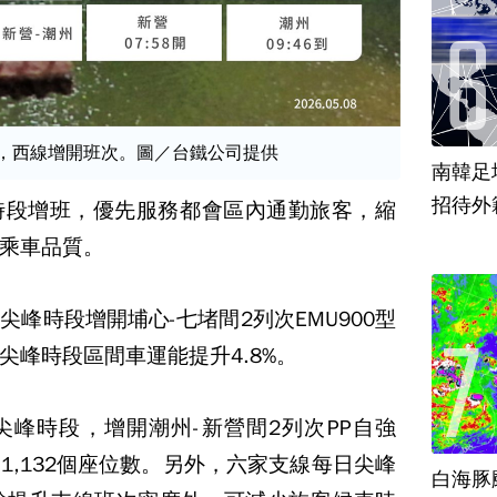
整，西線增開班次。圖／台鐵公司提供
南韓足
招待外
時段增班，優先服務都會區內通勤旅客，縮
乘車品質。
峰時段增開埔心-七堵間2列次EMU900型
尖峰時段區間車運能提升4.8%。
峰時段，增開潮州-新營間2列次PP自強
1,132個座位數。另外，六家支線每日尖峰
白海豚