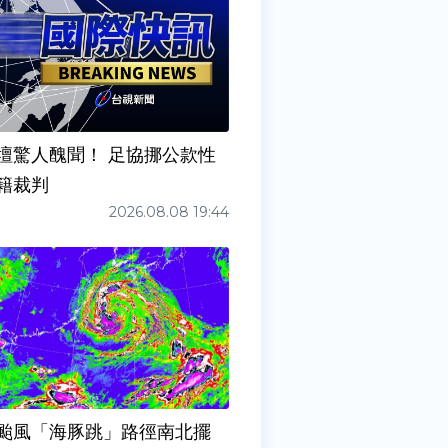
壇驚人醜聞！ 足協挪公款性
籍裁判
2026.08.08 19:44
颱風「海豚跳」路徑南北擺