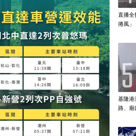
直播全
捲風」
基隆港
路、廟