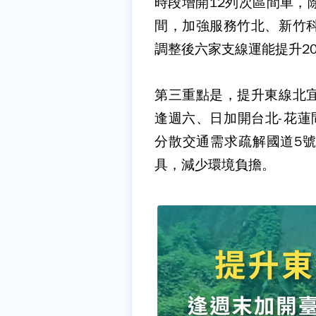
時段增開12列次區間車，
間，加強服務竹北、新竹
調整後六家支線運能提升20
第三重點是，提升東線北
逢週六、日加開台北-花蓮
分散交通需求疏解國道5
具，減少環境負擔。