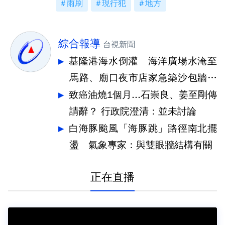
雨刷
現行犯
地方
綜合報導
台視新聞
基隆港海水倒灌 海洋廣場水淹至
馬路、廟口夜市店家急築沙包牆擋
水
致癌油燒1個月...石崇良、姜至剛傳
請辭？ 行政院澄清：並未討論
白海豚颱風「海豚跳」路徑南北擺
盪 氣象專家：與雙眼牆結構有關
正在直播