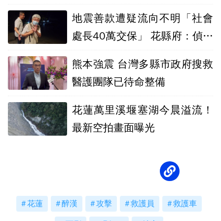
盜集團
地震善款遭疑流向不明「社會
處長40萬交保」 花縣府：偵辦
時機引疑慮
熊本強震 台灣多縣市政府搜救
醫護團隊已待命整備
花蓮萬里溪堰塞湖今晨溢流！
最新空拍畫面曝光
花蓮
醉漢
攻擊
救護員
救護車