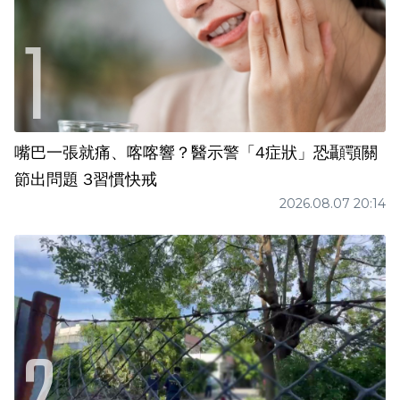
嘴巴一張就痛、喀喀響？醫示警「4症狀」恐顳顎關
節出問題 3習慣快戒
2026.08.07 20:14