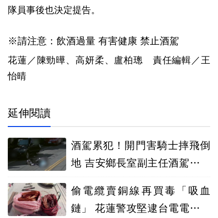
隊員事後也決定提告。
※請注意：飲酒過量 有害健康 禁止酒駕
花蓮／陳勁曄、高妍柔、盧柏璁 責任編輯／王
怡晴
延伸閱讀
酒駕累犯！開門害騎士摔飛倒
地 吉安鄉長室副主任酒駕請辭
獲准
偷電纜賣銅線再買毒「吸血
鏈」 花蓮警攻堅逮台電電纜竊