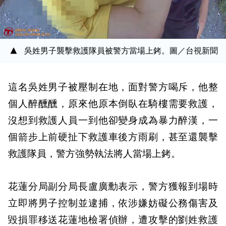
吳姓男子襲擊救護隊員被警方當場上銬。圖／台視新聞
這名吳姓男子被壓制在地，面對警方喝斥，他整
個人醉醺醺，原來他原本倒臥在騎樓需要救護，
沒想到救護人員一到他卻變身成為暴力醉漢，一
個箭步上前硬扯下救護車後方雨刷，甚至還襲擊
救護隊員，警方強勢執法將人當場上銬。
花蓮分局副分局長盧廣勳表示，警方獲報到場時
立即將男子控制並逮捕，依涉嫌妨礙公務傷害及
毀損罪移送花蓮地檢署偵辦，遭攻擊的劉姓救護