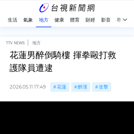
樂
生活
氣象
地方
健康
體育
財經
影音
專題
TTV NEWS
地方
花蓮男醉倒騎樓 揮拳毆打救
護隊員遭逮
2026.05.11 17:49
花蓮
醉漢
攻擊