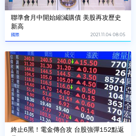
聯準會月中開始縮減購債 美股再攻歷史
新高
2021.11.04 08:05
國際
終止6黑！電金傳合攻 台股強彈152點返