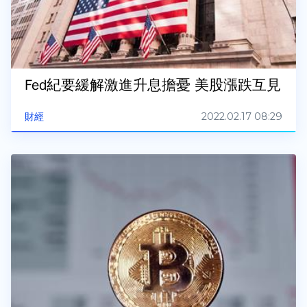
Fed紀要緩解激進升息擔憂 美股漲跌互見
2022.02.17 08:29
財經