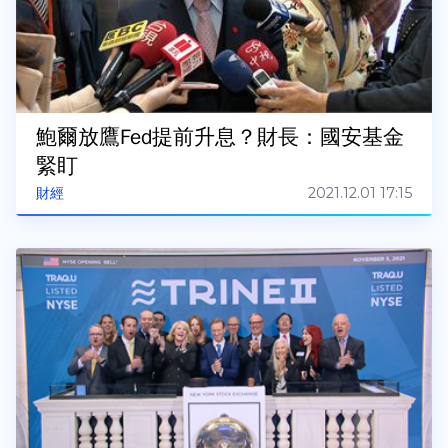
鮑爾放鷹Fed提前升息？財長：國安基金
緊盯
2021.12.01 17:15
財經