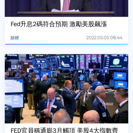
Fed升息2碼符合預期 激勵美股飆漲
2022.05.05 08:44
財經
FED官員稱通膨3月觸頂 美股4大指數齊