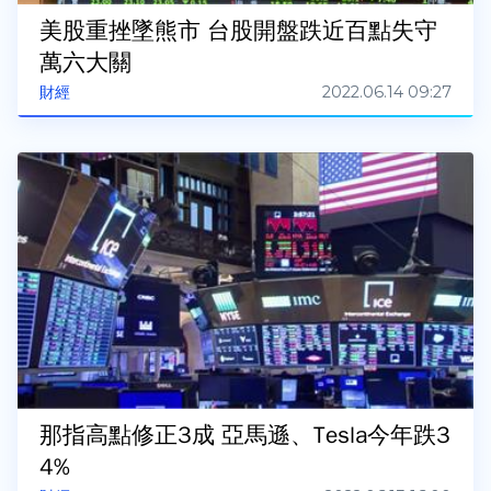
美股重挫墜熊市 台股開盤跌近百點失守
萬六大關
2022.06.14 09:27
財經
那指高點修正3成 亞馬遜、Tesla今年跌3
4%