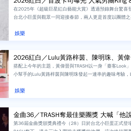
2026紅白／首波卡司曝光 人氣男團King &.
在2025年《超級巨星紅白藝能大賞》透過預錄舞台驚喜登場的K
台北小巨蛋與觀眾一同迎接春節，兩人更是首度以團體之
心，並期待登台後...
娛樂
2026紅白／Lulu黃路梓茵、陳明珠、黃偉晉 
搭配上今年的主題，黃偉晉與TRASH以一身「臺客Loo
小幫手的Lulu黃路梓茵與陳明珠發起一連串的趣味考驗，
請TRASH試吃，主持群...
娛樂
金曲36／TRASH奪最佳樂團獎 
第36屆金曲獎頒獎典禮今（28）日於台北小巨蛋正式登