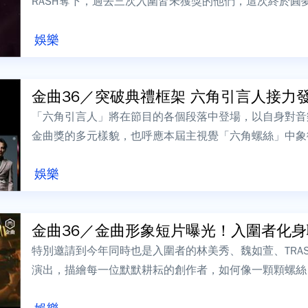
RASH奪下，過去三次入圍皆未獲獎的他們，這次終於圓
人剛好是與他們交情深厚的樂團糜先生...
娛樂
金曲36／突破典禮框架 六角引言人接力
「六角引言人」將在節目的各個段落中登場，以自身對音
金曲獎的多元樣貌，也呼應本屆主視覺「六角螺絲」中象
樂產業的精神。21年後再聚首 Energ...
娛樂
金曲36／金曲形象短片曝光！入圍者化
特別邀請到今年同時也是入圍者的林美秀、魏如萱、TRA
演出，描繪每一位默默耕耘的創作者，如何像一顆顆螺絲
部音樂巨輪穩穩前行。短片旁白由金曲歌...