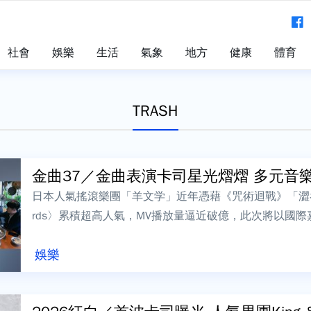
社會
娛樂
生活
氣象
地方
健康
體育
TRASH
金曲37／金曲表演卡司星光熠熠 多元音樂能
日本人氣搖滾樂團「羊文学」近年憑藉《咒術迴戰》「澀谷事變
rds〉累積超高人氣，MV播放量逼近破億，此次將以國
他手塩塚モエカ對於能受邀...
娛樂