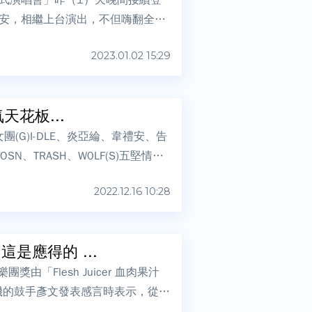
安，相繼上台演出，不但嗨翻全
2023.01.02 15:29
天花板...
(G)I-DLE、炎亞綸、韋禮安、告
SN、TRASH、W0LF(S)五堅情
2022.12.16 10:28
是應得的 ...
「Flesh Juicer 血肉果汁
汁機的鼓手彥文發表感言時表示，從來