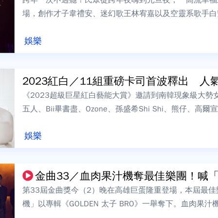
場，創作才子韋禮安、迷幻歌王林宥嘉以及空靈系歌手白
場，最後更有長達223秒的燦爛煙火，照耀港...
娛樂
2023紅白／11組重磅卡司首波釋出 人氣
《2023超級巨星紅白藝能大賞》邀請到南韓現象級大勢女團
五人、Bii畢書盡、Ozone、孫盛希Shi Shi、熊仔、高爾宣O
等...
娛樂
金曲33／血肉果汁機奪最佳樂團！喊「這
第33屆金曲獎今（2）晚在高雄巨蛋隆重登場，本屆最佳樂團獎由
機」以專輯《GOLDEN 太子 BRO》一舉奪下。血肉果
不覺得自己是個...