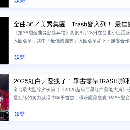
娛樂
金曲36／美秀集團、Trash皆入列！ 最佳樂
《第36屆金曲獎頒獎典禮》將於6月28日在台北小巨蛋
入圍名單，其中「最佳樂團獎」入圍名單如下：無妄合作
片有限公司JADE／Creeper...
娛樂
2025紅白／愛瘋了！畢書盡帶TRASH嘶吼飆
全台最大型除夕夜節目《2025超級巨星紅白藝能大賞》
是紅隊的實力派唱將Bii畢書盡，帶著隱藏嘉賓TRASH
書盡展現不同以往的狂野風格，...
娛樂