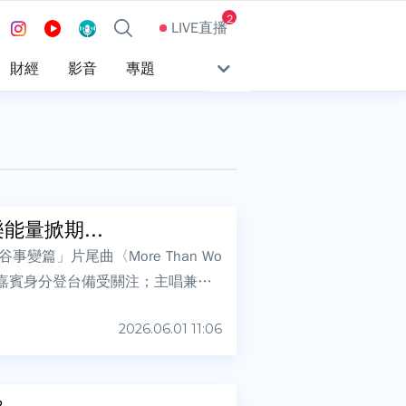
2
LIVE直播
財經
影音
專題
量掀期...
篇」片尾曲〈More Than Wo
際嘉賓身分登台備受關注；主唱兼吉
2026.06.01 11:06