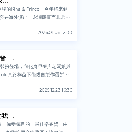
..
ing & Prince，今年將來到
姿在海外演出，永瀬廉直言非常開
2026.01.06 12:00
...
k」裝扮登場，向化身早餐店老闆娘與
Lulu黃路梓茵不僅親自製作蛋餅邀
2025.12.23 16:36
大喊「他說我...
場，備受矚目的「最佳樂團獎」由T