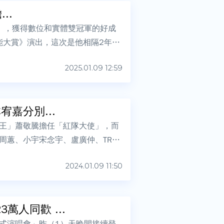
..
YOU》，獲得數位和實體雙冠軍的好成
能大賞》演出，這次是他相隔2年再
2025.01.09 12:59
嘉分別...
王」蕭敬騰擔任「紅隊大使」，而
蕙、小宇宋念宇、盧廣仲、TRAS
2024.01.09 11:50
人同歡 ...
式演唱會」昨（1）天晚間接續登