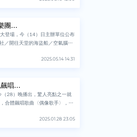
團...
盛大登場，今（14）日主辦單位公布
社／開往天堂的海盜船／空氣腦唱
2025.05.14 14:31
唱...
今（28）晚播出，驚人亮點之一就
登台，合體飆唱歌曲〈偶像歌手〉，畢
2025.01.28 23:05