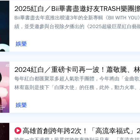
2025紅白／Bii畢書盡邀好友TRASH樂團擔.
Bii畢書盡去年底推出暌違3年的全新專輯《BII WITH 
績，並受邀參與台視除夕播出的《2025超級巨星紅白藝
度登上紅白舞台。此外...
娛樂
2024紅白／重磅卡司再一波！蕭敬騰、林宥
每年紅白都匯聚眾多超人氣歌手團體，今年將由「金曲歌
林宥嘉則是接下「白隊大使」的任務，此外，動力火車、周
H、艾薇等也將陪伴全台觀眾度過歡樂除...
娛樂
高雄首創跨年跨2次！「高流幸福式」23萬
跨年一次不過癮！民眾從跨年夜嗨到元旦夜，「高流幸福