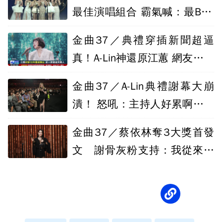
最佳演唱組合 霸氣喊：最BAD
ASS的反擊
金曲37／典禮穿插新聞超逼
真！A-Lin神還原江蕙 網友好評
不間斷
金曲37／A-Lin典禮謝幕大崩
潰！ 怒吼：主持人好累啊我要
去吃肉了
金曲37／蔡依林奪3大獎首發
文 謝骨灰粉支持：我從來不
孤單