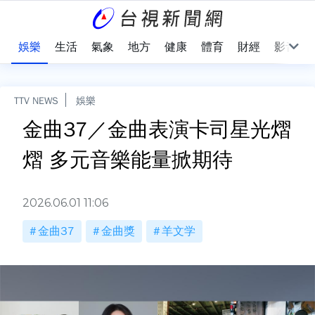
會
娛樂
生活
氣象
地方
健康
體育
財經
影音
TTV NEWS
娛樂
金曲37／金曲表演卡司星光熠
熠 多元音樂能量掀期待
2026.06.01 11:06
金曲37
金曲獎
羊文学