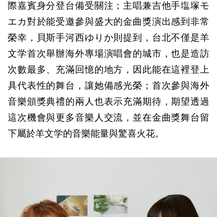
際嘉賓身分登台備受關注；主唱兼吉他手塩塚モ
エカ對於能受邀參與盛大的金曲獎演出感到非常
榮幸，貝斯手河西ゆりか則提到，台北不僅是羊
文学首次舉辦海外專場演唱會的城市，也是造訪
次數最多、充滿回憶的地方，因此能在這裡登上
具代表性的舞台，讓她備感光榮；首次參與海外
音樂頒獎典禮的兩人也表示充滿期待，期望透過
這次機會與更多音樂人交流，並在金曲獎舞台留
下屬於羊文学的音樂能量與驚喜火花。