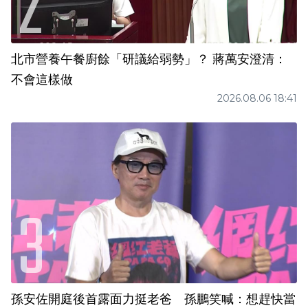
北市營養午餐廚餘「研議給弱勢」？ 蔣萬安澄清：
不會這樣做
2026.08.06 18:41
孫安佐開庭後首露面力挺老爸 孫鵬笑喊：想趕快當