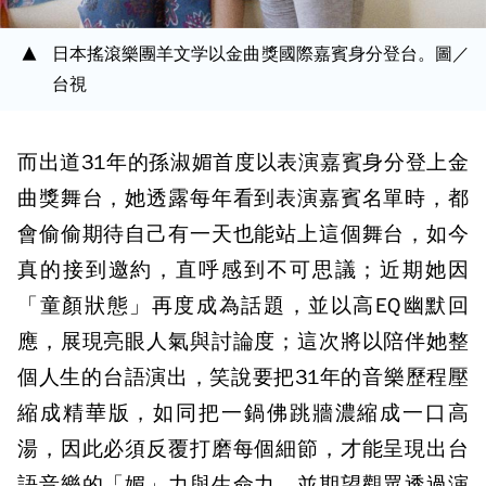
日本搖滾樂團羊文学以金曲獎國際嘉賓身分登台。圖／
台視
而出道31年的孫淑媚首度以表演嘉賓身分登上金
曲獎舞台，她透露每年看到表演嘉賓名單時，都
會偷偷期待自己有一天也能站上這個舞台，如今
真的接到邀約，直呼感到不可思議；近期她因
「童顏狀態」再度成為話題，並以高EQ幽默回
應，展現亮眼人氣與討論度；這次將以陪伴她整
個人生的台語演出，笑說要把31年的音樂歷程壓
縮成精華版，如同把一鍋佛跳牆濃縮成一口高
湯，因此必須反覆打磨每個細節，才能呈現出台
語音樂的「媚」力與生命力，並期望觀眾透過演