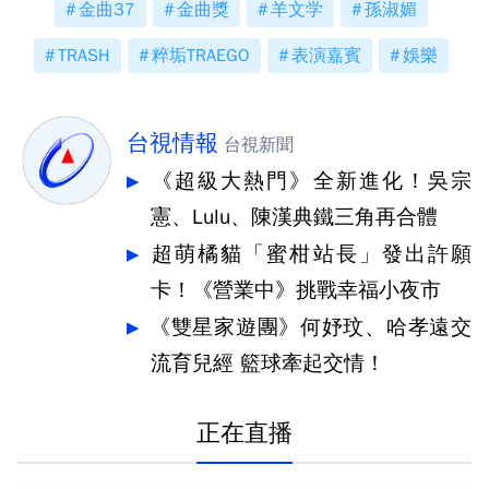
金曲37
金曲獎
羊文学
孫淑媚
TRASH
粹垢TRAEGO
表演嘉賓
娛樂
台視情報
台視新聞
《超級大熱門》全新進化！吳宗
憲、Lulu、陳漢典鐵三角再合體
超萌橘貓「蜜柑站長」發出許願
卡！《營業中》挑戰幸福小夜市
《雙星家遊團》何妤玟、哈孝遠交
流育兒經 籃球牽起交情！
正在直播