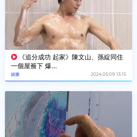
《追分成功 起家》陳文山、孫綻同住
一個屋簷下 爆...
2024.05.09 13:15
娛樂