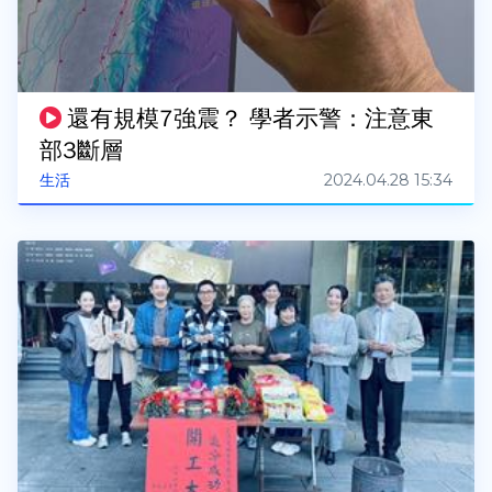
還有規模7強震？ 學者示警：注意東
部3斷層
2024.04.28 15:34
生活