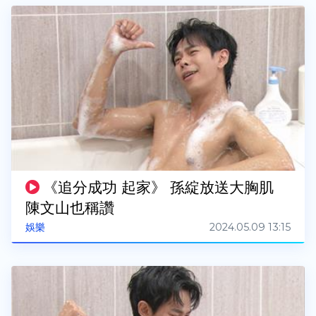
《追分成功 起家》 孫綻放送大胸肌
陳文山也稱讚
2024.05.09 13:15
娛樂