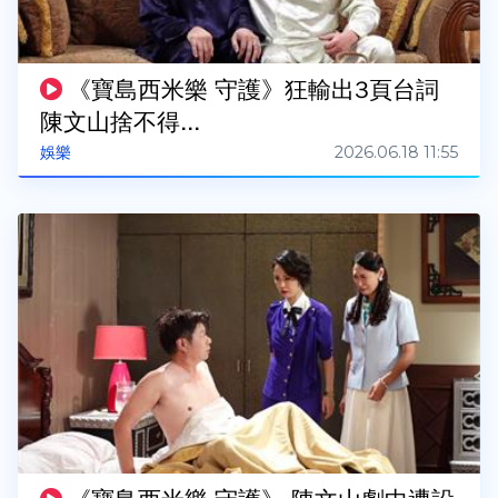
《寶島西米樂 守護》狂輸出3頁台詞
陳文山捨不得...
2026.06.18 11:55
娛樂