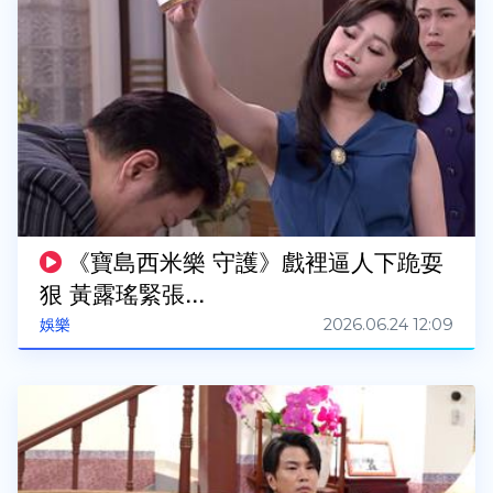
《寶島西米樂 守護》戲裡逼人下跪耍
狠 黃露瑤緊張...
2026.06.24 12:09
娛樂