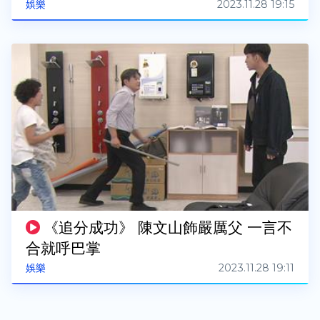
2023.11.28 19:15
娛樂
《追分成功》 陳文山飾嚴厲父 一言不
合就呼巴掌
2023.11.28 19:11
娛樂