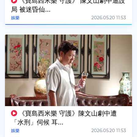
《寶島西米樂 守護》 陳文山劇中遭設
局 被迷昏仙...
2026.05.20 11:53
娛樂
《寶島西米樂 守護》陳文山劇中遭
「水刑」伺候 耳...
2026.05.20 11:53
娛樂