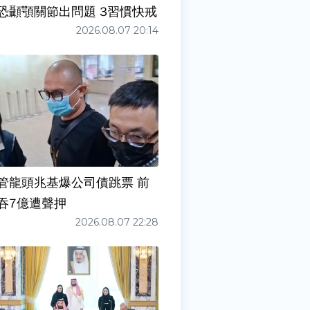
症狀」恐顳顎關節出問題 3習慣快戒
2026.08.07 20:14
管龍頭兆基爆公司債跳票 前
吞7億遭聲押
2026.08.07 22:28