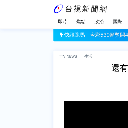
即時
焦點
政治
國際
定 沙烏地阿拉伯、土耳其、巴基斯坦簽署共同防禦條約
快訊跑馬
今彩539頭獎開
TTV NEWS
生活
還有