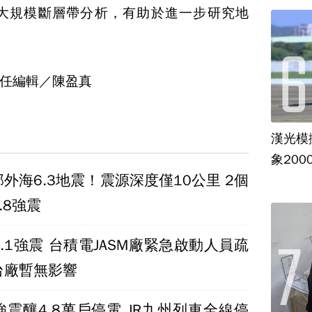
大規模斷層帶分析，有助於進一步研究地
任編輯／陳盈真
漢光模
象20
外海6.3地震！震源深度僅10公里 2個
.8強震
.1強震 台積電JASM廠緊急啟動人員疏
台廠暫無影響
震釀4.8萬戶停電 JR九州列車全線停