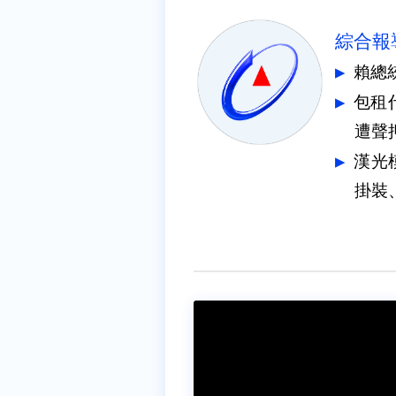
綜合報
賴總
包租
遭聲
漢光
掛裝