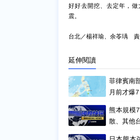
好好去開挖、去定年，做
震。
台北／楊祥瑜、余苓瑀 責
延伸閱讀
菲律賓南部
月前才爆7
熊本規模7
散、其他
日本熊本強