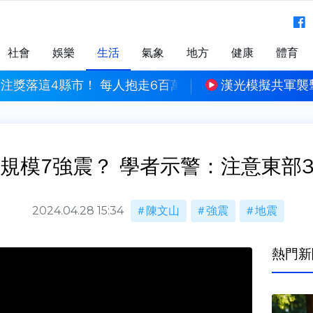
社會
娛樂
生活
氣象
地方
健康
體育
4注獎落這4縣市！ 每人抱走6百萬元
漢光模擬共軍襲
規模7強震？ 學者示警：注意東部
2024.04.28 15:34
陳文山
強震
地震
熱門新