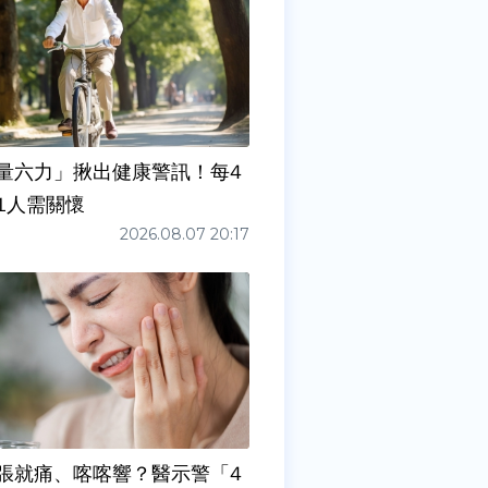
量六力」揪出健康警訊！每4
1人需關懷
2026.08.07 20:17
張就痛、喀喀響？醫示警「4