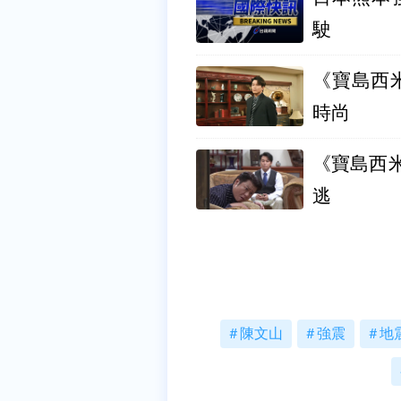
駛
《寶島西
時尚
《寶島西
逃
陳文山
強震
地