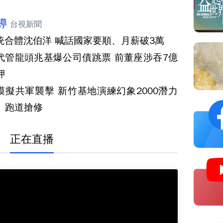
導
台視新聞
統合體沈伯洋 喊話國家要順、月薪破3萬
代管龍頭兆基爆公司債跳票 前董座涉吞7億
押
模擬共軍襲擊 新竹基地演練幻象2000潛力
、跑道搶修
正在直播