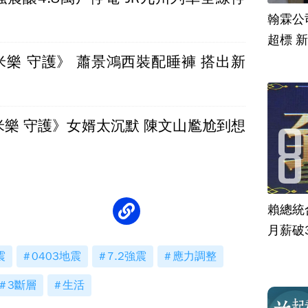
翰霖公
超標 
米樂 守護》 蕭景鴻西裝配睡褲 搭出新
米樂 守護》女婿太沉默 陳文山尷尬到想
賴總統
月薪破
震
0403地震
7.2強震
應力調整
3斷層
生活