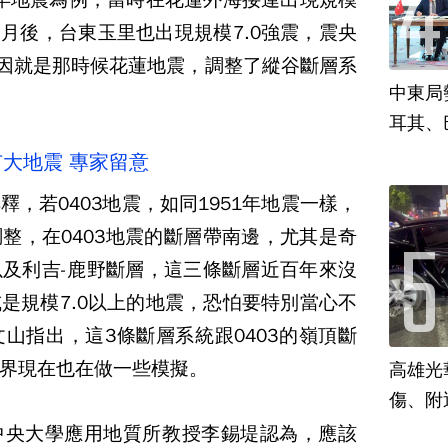
一個月後，台東玉里也出現規模7.0強震，震央
原因就是那時候花蓮地震，調整了縱谷斷層系
中東局
耳其、
大地震 專家留意
，若0403地震，如同1951年地震一樣，
整，在0403地震的斷層帶南邊，尤其是奇
及利吉-鹿野斷層，這三條斷層近百年來沒
是規模7.0以上的地震，恐怕要特別當心不
山指出，這3條斷層系統跟0403的嶺頂斷
界現在也在做一些模擬。
高雄光
傷、附
中央大學應用地質所教授李錫堤認為，應該