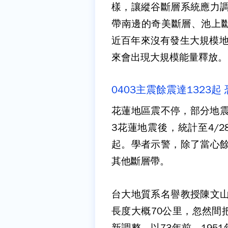
樣，讓縱谷斷層系統應力調
帶南邊的奇美斷層、池上斷
近百年來沒有發生大規模地
來會出現大規模能量釋放。
0403主震餘震達1323
花蓮地區震不停，部分地震
3花蓮地震後，統計至4/28
起。學者示警，除了當心餘
其他斷層帶。
台大地質系名譽教授陳文山
長度大概70公里，忽然間
新調整，以73年前、19