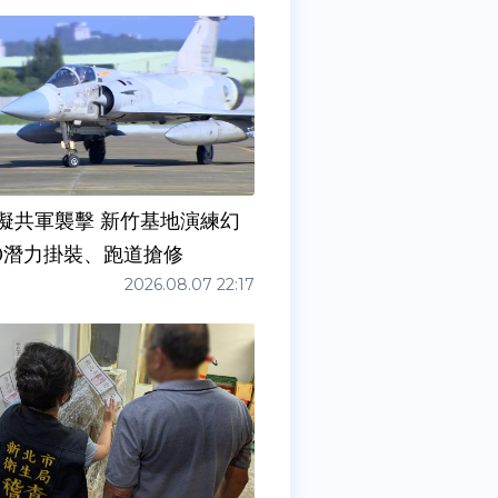
擬共軍襲擊 新竹基地演練幻
00潛力掛裝、跑道搶修
2026.08.07 22:17