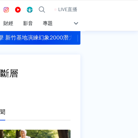
LIVE直播
財經
影音
專題
擊 新竹基地演練幻象2000潛力掛裝、跑道搶修
包租代管龍頭兆基爆公
3斷層
聞