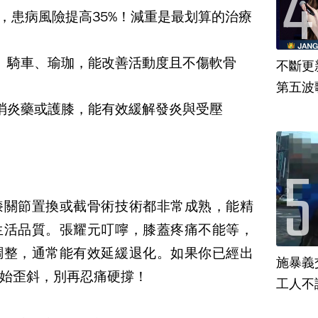
5，患病風險提高35%！減重是最划算的治療
、騎車、瑜珈，能改善活動度且不傷軟骨
不斷更新
第五波歌
消炎藥或護膝，能有效緩解發炎與受壓
膝關節置換或截骨術技術都非常成熟，能精
生活品質。
張耀元叮嚀，膝蓋疼痛不能等，
調整，通常能有效延緩退化。如果你已經出
施暴義
始歪斜，別再忍痛硬撐！
工人不