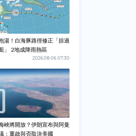
泡湯！白海豚路徑修正「掠過
面」 2地成降雨熱區
2026.08.06 07:30
海峽將開放？伊朗宣布與阿曼
議：重啟與否取決美國