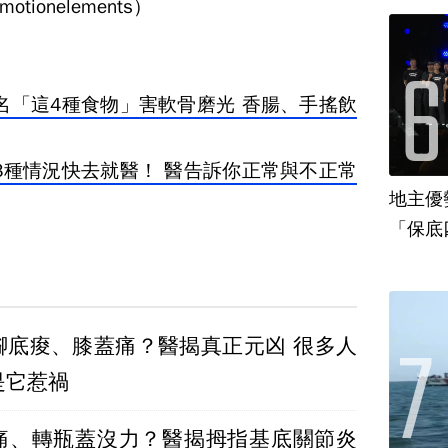
onelements）
名「這4種食物」害軟骨磨光 香腸、手搖飲
3種情況快去就醫！ 醫告訴你正常與不正常
地主優
「保底
底痠、膝蓋痛？醫揭真正元凶 很多人
是它惹禍
痛、轉瓶蓋沒力？醫揭拇指基底關節炎