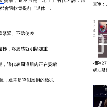
師
提醒，這不只是「老了」的代名詞，體
空軍：
都會讓軟骨提前「退休」。
蓋緊緊、不聽使喚
樓梯，疼痛感就明顯加重
相隔2
穩，這代表周邊肌肉正在萎縮
網友敲
型腿，通常是單側磨損的徵兆