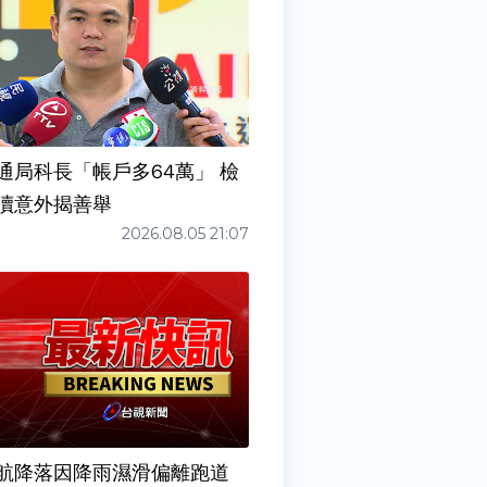
通局科長「帳戶多64萬」 檢
瀆意外揭善舉
2026.08.05 21:07
6夜航降落因降雨濕滑偏離跑道