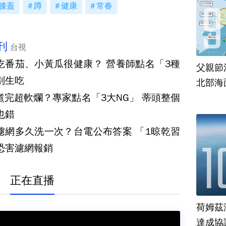
膝蓋
蹲
健康
常春
刊
台視
吃番茄、小黃瓜很健康？ 營養師點名「3種
父親節
別生吃
北部海
煮完超軟爛？專家點名「3大NG」 蒂頭整個
也錯
濾網多久洗一次？台電公布答案 「1晾乾習
恐害濾網報銷
正在直播
荷姆茲
達成協