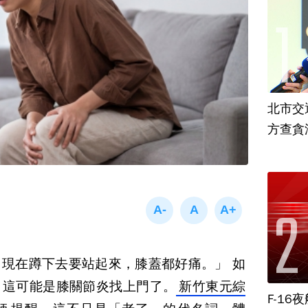
北市交
方查貪
，現在蹲下去要站起來，膝蓋都好痛。」 如
！這可能是膝關節炎找上門了。
新竹東元綜
F-1