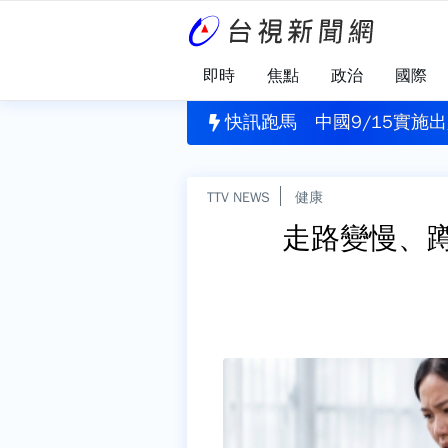
即時
焦點
政治
國際
傳暴力事件 男病患失控打傷院方公關
快訊跑馬
中國9/15實
TTV NEWS
健康
走路變慢、