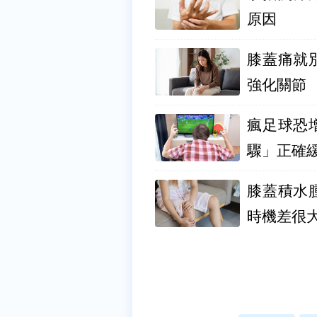
原因
膝蓋痛就
強化關節
瘋足球恐
驟」正確
膝蓋積水
時機差很