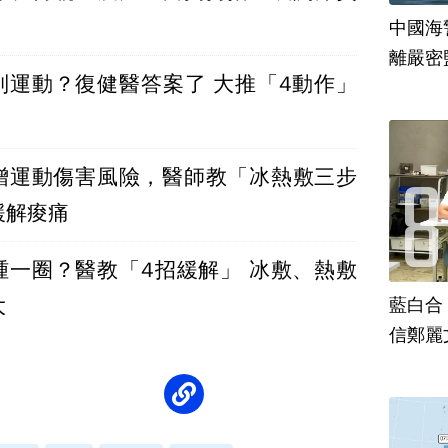
中國海
離嚴密
別運動？復健醫答案了 大推「4動作」
增運動傷害風險，醫師教「冰熱敷三步
緩解痠痛
腫一圈？醫教「4招緩解」 冰敷、熱敷
大
藍白合
信鄭麗