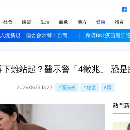
社會
娛樂
生活
氣象
地方
健康
體育
施出入境新規 陸委會示警：台商、台企幹部風險高
採購BNT疫苗遭詐
蹲下難站起？醫示警「4徵兆」 恐是
2026.06.13 15:23
關節炎
膝蓋
蹲
熱門新