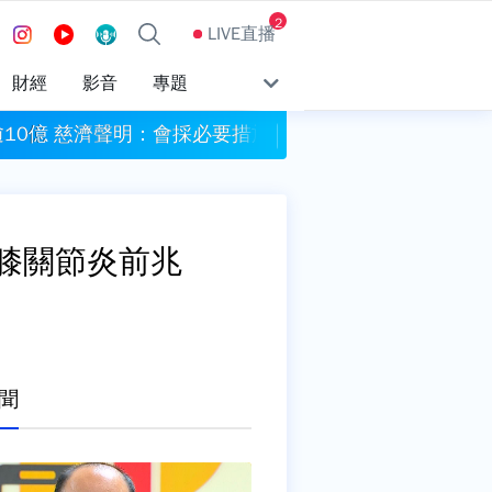
2
LIVE直播
財經
影音
專題
逾10億 慈濟聲明：會採必要措施維護權益
漢光42號操演 賴
膝關節炎前兆
聞