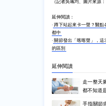
（記者吳珮均、圖片來源：moti
延伸閱讀：
·
蹲下站起來卡一聲？醫點
都中
·
關節發出「喀喀聲」，這
的區別
延伸閱讀
走一整天腳
都不知道
手指關節