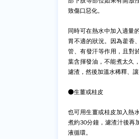
部下肢等部位如果有開放
致傷口惡化。
同時可在熱水中加入適量
胃不適的狀況。因為藿香
管、有發汗等作用，且對
葉含揮發油，不能煮太久
濾渣，然後加溫水稀釋、讓
●
生薑或桂皮
也可用生薑或桂皮加入熱
煮約
30
分鐘，濾渣汁後再
液循環。