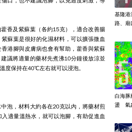
性傷口，也不建議泡腳，以免過度刺激，導
基隆港
路、廟
的藿香及紫蘇葉（各約
15
克），適合改善腸
、紫蘇葉是很好的化濕材料，可以擴張微血
於香港腳與皮膚病也會有幫助，藿香與紫蘇
，建議將適量的藥材先煮沸
10
分鐘後放涼並
溫度保持在
40
℃左右就可以浸泡。
白海豚
盪 氣
水中泡，材料大約各在
20
克以內，將藥材煎
加入適量溫熱水，就可以泡腳，有助促進血