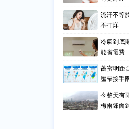
流汗不等
不打烊
冷氣到底開
能省電費
薔蜜明距
壓帶接手
今整天有
梅雨鋒面