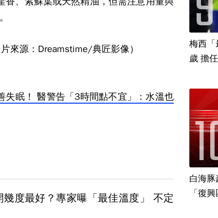
藿香、紫蘇葉或天然精油，但需注意用量與
。
梅西「
來源：Dreamstime/典匠影像）
歲 擔
善失眠！ 醫警告「3時間點不宜」：水溫也
白海豚
「復興
開幾度最好？專家曝「最佳溫度」 不定