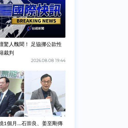
壇驚人醜聞！ 足協挪公款性
籍裁判
2026.08.08 19:44
燒1個月...石崇良、姜至剛傳