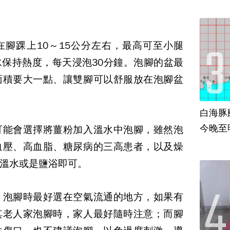
在腳踝上
10
～
15
公分左右，最高可至小腿
水保持熱度，每天浸泡
30
分鐘。泡腳的盆最
面積要大一點、讓雙腳可以舒服放在泡腳盆
白海豚
今晚至
可能會選擇將薑粉加入溫水中泡腳，雖然泡
血壓、高血脂、糖尿病的三高患者，以及燥
溫水或是鹽浴即可。
，泡腳時最好選在空氣流通的地方，如果有
其老人家泡腳時，家人最好隨時注意；而腳