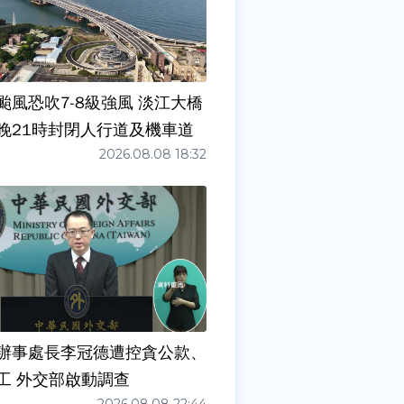
颱風恐吹7-8級強風 淡江大橋
晚21時封閉人行道及機車道
2026.08.08 18:32
辦事處長李冠德遭控貪公款、
工 外交部啟動調查