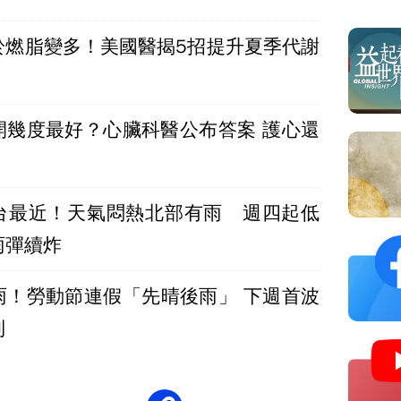
於燃脂變多！美國醫揭5招提升夏季代謝
幾度最好？心臟科醫公布答案 護心還
台最近！天氣悶熱北部有雨 週四起低
雨彈續炸
雨！勞動節連假「先晴後雨」 下週首波
到