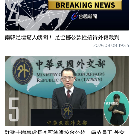
南韓足壇驚人醜聞！ 足協挪公款性招待外籍裁判
2026.08.08 19:44
駐瑞士辦事處長李冠德遭控貪公款、霸凌員工 外交