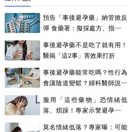
預告「事後避孕藥」納管掀反
彈 食藥署：擬採處方、指示雙
軌用藥
事後避孕藥不是吃了就有用！
醫揭「這2事」害效果打折
事後避孕藥能常吃嗎？性行為
會讓陰道變鬆？婦科醫師說清
楚
服用「這些藥物」恐情緒低
落、煩躁！專家示警避孕藥、
降血壓藥上榜
莫名情緒低落？專家曝：可能