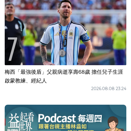
梅西「最強後盾」父親病逝享壽68歲 擔任兒子生涯
啟蒙教練、經紀人
2026.08.08 23:24