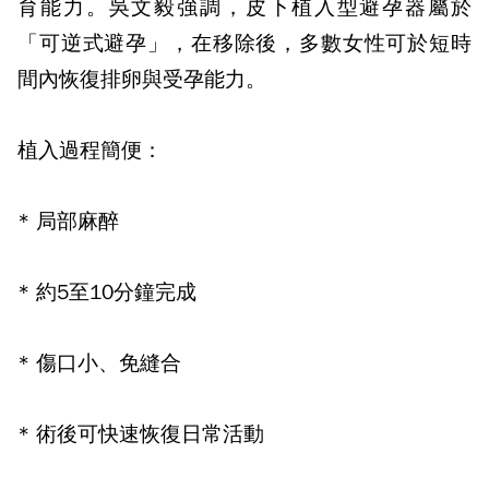
育能力。吳文毅強調，皮下植入型避孕器屬於
「可逆式避孕」，在移除後，多數女性可於短時
間內恢復排卵與受孕能力。
植入過程簡便：
*
局部麻醉
*
約
5
至
10
分鐘完成
*
傷口小、免縫合
*
術後可快速恢復日常活動