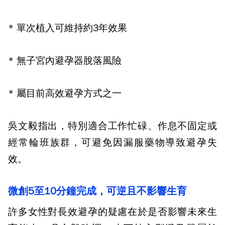
*
單次植入可維持約
3
年效果
*
無子宮內避孕器脫落風險
*
屬目前高效避孕方式之一
吳文毅指出，特別適合工作忙碌、作息不固定或
經常輪班族群，可避免因漏服藥物導致避孕失
效。
微創
5
至
10
分鐘完成，可逆且不影響生育
許多女性對長效避孕的疑慮在於是否影響未來生