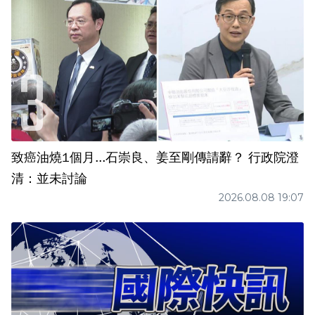
致癌油燒1個月...石崇良、姜至剛傳請辭？ 行政院澄
清：並未討論
2026.08.08 19:07