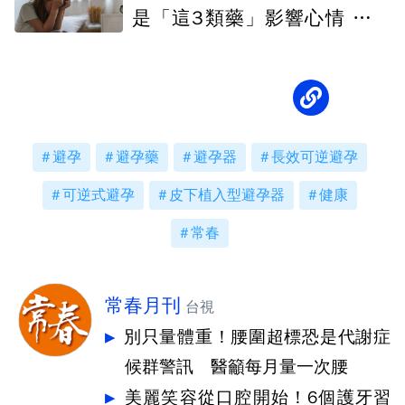
是「這3類藥」影響心情 降血
壓藥上榜
避孕
避孕藥
避孕器
長效可逆避孕
可逆式避孕
皮下植入型避孕器
健康
常春
常春月刊
台視
別只量體重！腰圍超標恐是代謝症
候群警訊 醫籲每月量一次腰
美麗笑容從口腔開始！6個護牙習