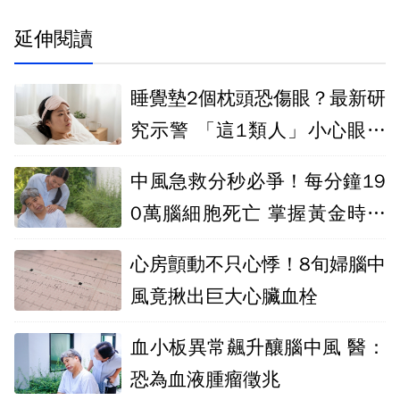
延伸閱讀
睡覺墊2個枕頭恐傷眼？最新研
究示警 「這1類人」小心眼壓
悄悄飆高
中風急救分秒必爭！每分鐘19
0萬腦細胞死亡 掌握黃金時間
降低失能風險
心房顫動不只心悸！8旬婦腦中
風竟揪出巨大心臟血栓
血小板異常飆升釀腦中風 醫：
恐為血液腫瘤徵兆