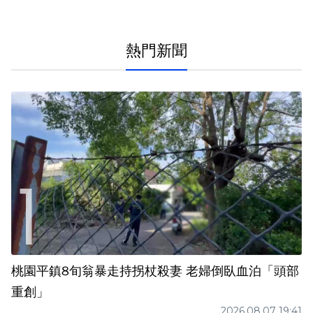
熱門新聞
桃園平鎮8旬翁暴走持拐杖殺妻 老婦倒臥血泊「頭部
重創」
2026.08.07 19:41