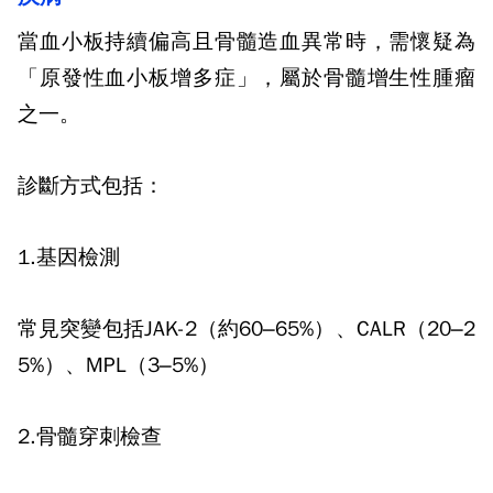
當血小板持續偏高且骨髓造血異常時，需懷疑為
「原發性血小板增多症」，屬於骨髓增生性腫瘤
之一。
診斷方式包括：
1.
基因檢測
常見突變包括
JAK-2
（約
60
–
65%
）、
CALR
（
20
–
2
5%
）、
MPL
（
3
–
5%
）
2.
骨髓穿刺檢查