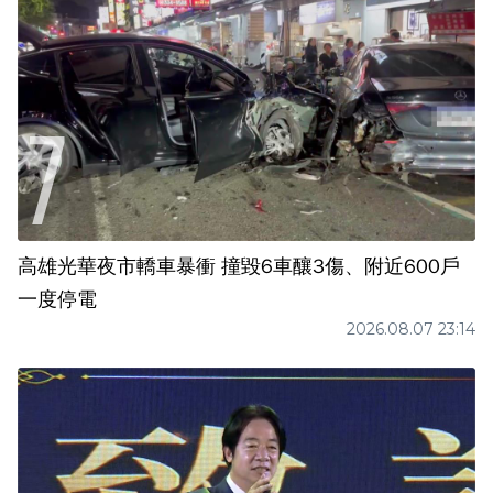
高雄光華夜市轎車暴衝 撞毀6車釀3傷、附近600戶
一度停電
2026.08.07 23:14