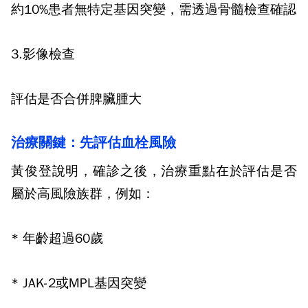
約
10%
患者無特定基因突變，需透過骨髓檢查確認
3.
影像檢查
評估是否合併脾臟腫大
治療關鍵：先評估血栓風險
黃俊登說明，確診之後，治療重點在於評估是否
屬於高風險族群，例如：
*
年齡超過
60
歲
* JAK-2
或
MPL
基因突變