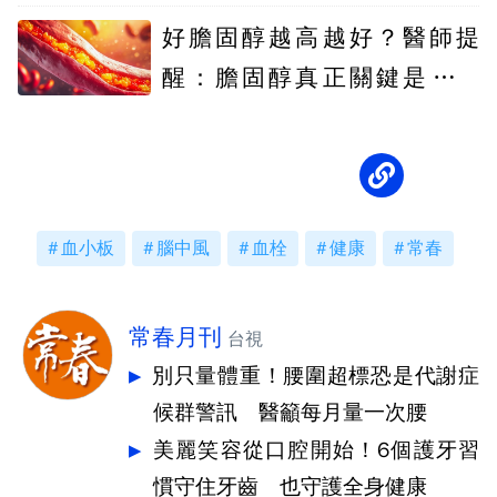
好膽固醇越高越好？醫師提
醒：膽固醇真正關鍵是「平
衡」
血小板
腦中風
血栓
健康
常春
常春月刊
台視
別只量體重！腰圍超標恐是代謝症
候群警訊 醫籲每月量一次腰
美麗笑容從口腔開始！6個護牙習
慣守住牙齒 也守護全身健康