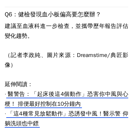
Q6：健檢發現血小板偏高要怎麼辦？
建議至血液科進一步檢查，並攜帶歷年報告評估
變化趨勢。
（記者李政純、圖片來源：Dreamstime/典匠影
像）
延伸閱讀：
·
醫警告：「起床後這4個動作」恐害你中風與心
梗！ 排便最好控制在10分鐘內
·
「這4種常見放鬆動作」恐誘發中風！醫示警 仰
躺洗頭也中鏢