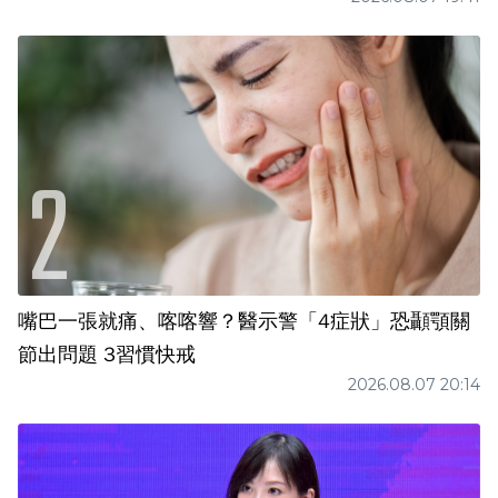
嘴巴一張就痛、喀喀響？醫示警「4症狀」恐顳顎關
節出問題 3習慣快戒
2026.08.07 20:14