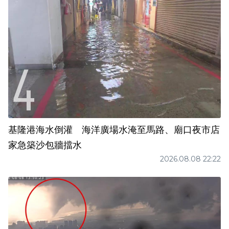
基隆港海水倒灌 海洋廣場水淹至馬路、廟口夜市店
家急築沙包牆擋水
2026.08.08 22:22