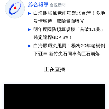
綜合報導
台視新聞
白海豚強風豪雨狂襲北台灣！多地
災情頻傳 驚險畫面曝光
明年度國防預算規模「首破1.1兆」
確定達標GDP 3%！
白海豚環流甩雨！楊梅20年老樹倒
下砸車 新竹尖石同車高巨石崩落
正在直播