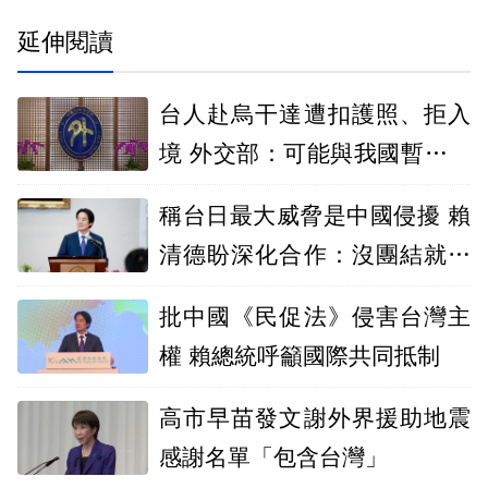
延伸閱讀
台人赴烏干達遭扣護照、拒入
境 外交部：可能與我國暫緩核
發簽證有關
稱台日最大威脅是中國侵擾 賴
清德盼深化合作：沒團結就沒
自由
批中國《民促法》侵害台灣主
權 賴總統呼籲國際共同抵制
高市早苗發文謝外界援助地震
感謝名單「包含台灣」