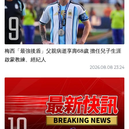
梅西「最強後盾」父親病逝享壽68歲 擔任兒子生涯
啟蒙教練、經紀人
2026.08.08 23:24