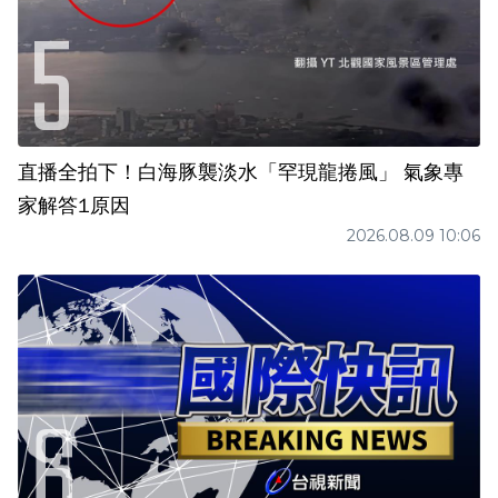
直播全拍下！白海豚襲淡水「罕現龍捲風」 氣象專
家解答1原因
2026.08.09 10:06