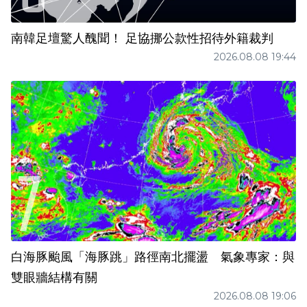
南韓足壇驚人醜聞！ 足協挪公款性招待外籍裁判
2026.08.08 19:44
白海豚颱風「海豚跳」路徑南北擺盪 氣象專家：與
雙眼牆結構有關
2026.08.08 19:06