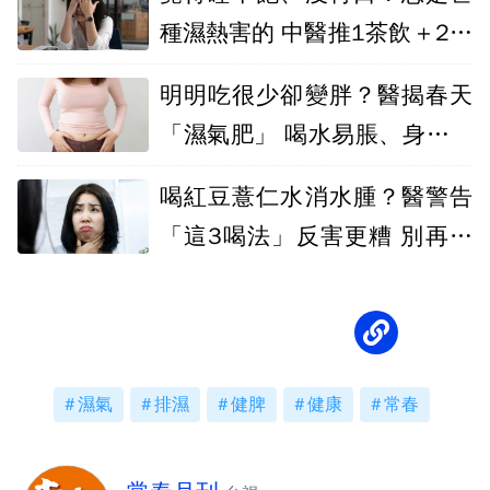
種濕熱害的 中醫推1茶飲＋2穴
位助排濕
明明吃很少卻變胖？醫揭春天
「濕氣肥」 喝水易脹、身體重
恐中鏢了
喝紅豆薏仁水消水腫？醫警告
「這3喝法」反害更糟 別再亂
灌了
濕氣
排濕
健脾
健康
常春