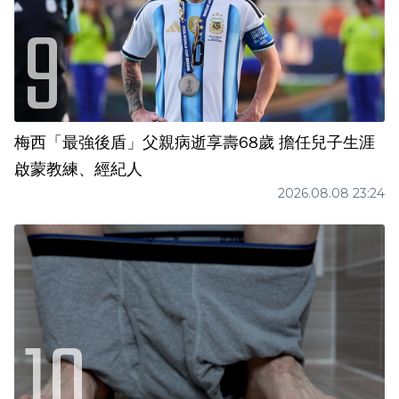
梅西「最強後盾」父親病逝享壽68歲 擔任兒子生涯
啟蒙教練、經紀人
2026.08.08 23:24