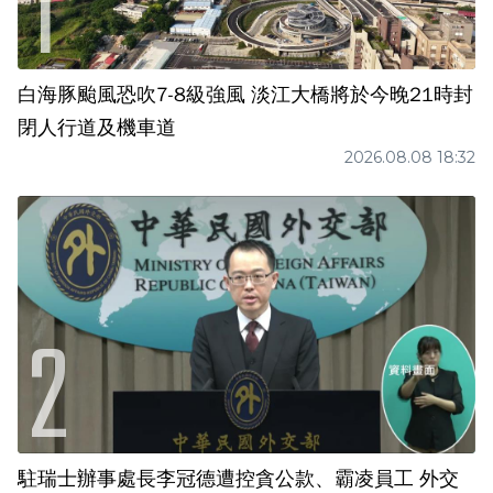
白海豚颱風恐吹7-8級強風 淡江大橋將於今晚21時封
閉人行道及機車道
2026.08.08 18:32
駐瑞士辦事處長李冠德遭控貪公款、霸凌員工 外交