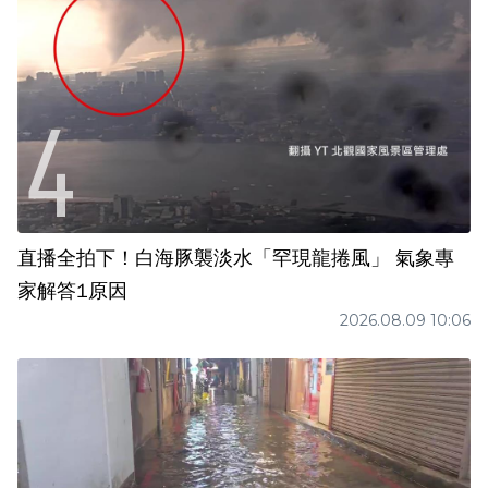
直播全拍下！白海豚襲淡水「罕現龍捲風」 氣象專
家解答1原因
2026.08.09 10:06