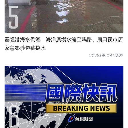
基隆港海水倒灌 海洋廣場水淹至馬路、廟口夜市店
家急築沙包牆擋水
2026.08.08 22:22