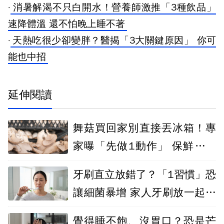
·
消暑解渴不只白開水！營養師激推「3種飲品」
速降體溫 還不怕晚上睡不著
·
天熱吃很少卻變胖？醫揭「3大關鍵原因」 你可
能也中招
延伸閱讀
舞菇買回家別直接丟冰箱！專
家曝「先做1動作」 保鮮效果
差很大
牙刷直立放錯了？「1習慣」恐
讓細菌暴增 家人牙刷放一起也
NG
覺得睡不飽、沒胃口？恐是芒