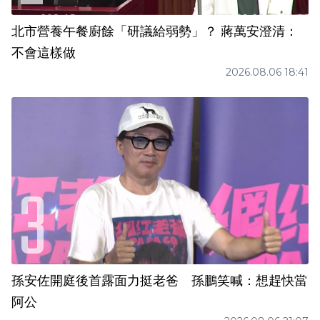
北市營養午餐廚餘「研議給弱勢」？ 蔣萬安澄清：
不會這樣做
2026.08.06 18:41
孫安佐開庭後首露面力挺老爸 孫鵬笑喊：想趕快當
阿公