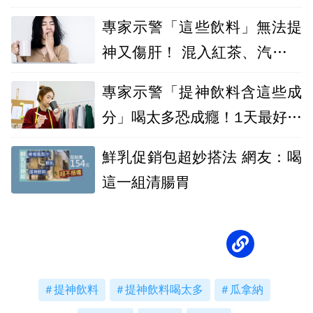
專家示警「這些飲料」無法提
神又傷肝！ 混入紅茶、汽水調
味恐害成癮
專家示警「提神飲料含這些成
分」喝太多恐成癮！1天最好別
超過3次
鮮乳促銷包超妙搭法 網友：喝
這一組清腸胃
提神飲料
提神飲料喝太多
瓜拿納