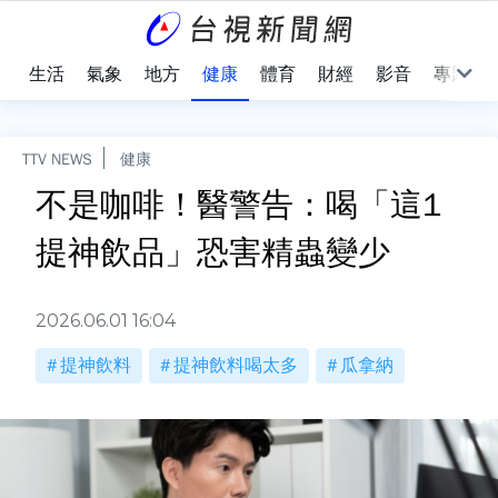
樂
生活
氣象
地方
健康
體育
財經
影音
專題
TTV NEWS
健康
不是咖啡！醫警告：喝「這1
提神飲品」恐害精蟲變少
2026.06.01 16:04
提神飲料
提神飲料喝太多
瓜拿納