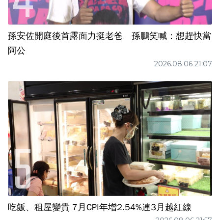
孫安佐開庭後首露面力挺老爸 孫鵬笑喊：想趕快當
阿公
2026.08.06 21:07
吃飯、租屋變貴 7月CPI年增2.54%連3月越紅線