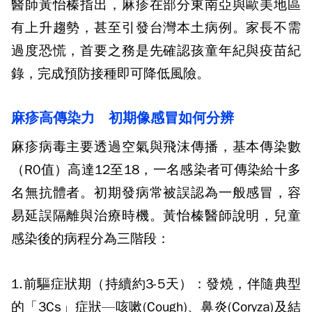
醫師黃怡榛指出，麻疹在部分東南亞與歐美地區
有上升趨勢，甚至引發台灣本土病例。家長不需
過度恐慌，首要之務是先確認孩童年紀與疫苗紀
錄，完成預防接種即可降低風險。
麻疹高傳染力 初期像感冒如何分辨
麻疹病毒主要透過空氣與飛沫傳播，基本傳染數
（R0值）高達12至18，一名感染者可傳染給十多
名無抗體者。初期發病常被誤認為一般感冒，容
易延誤隔離與治療時機。黃怡榛醫師說明，兒童
感染後的病程分為三階段：
1.前驅症狀期（持續約3-5天）：發燒，伴隨典型
的「3Cs」症狀—咳嗽(Cough)、鼻炎(Coryza)及結