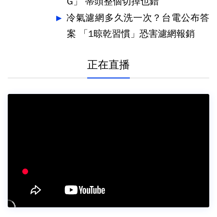
G」 蒂頭整個切掉也錯
冷氣濾網多久洗一次？台電公布答
案 「1晾乾習慣」恐害濾網報銷
正在直播