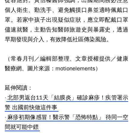
從容應對。黃怡榛醫師強調，出國期間務必注意
個人衛生、勤洗手、避免觸摸口鼻並適時佩戴口
罩。若家中孩子出現疑似症狀，應立即配戴口罩
儘速就醫，主動告知醫師旅遊史與暴露史，透過
早期發現與介入，有效降低社區傳染風險。
（常春月刊／編輯部整理、文章授權提供／健康
醫療網、圖片來源：motionelements）
延伸閱讀：
·
北部男返台11天「結膜炎」確診麻疹！疾管署示
警 出國前快做這件事
·
麻疹初期像感冒！醫示警「恐怖特點」 待同一空
間就可能中鏢