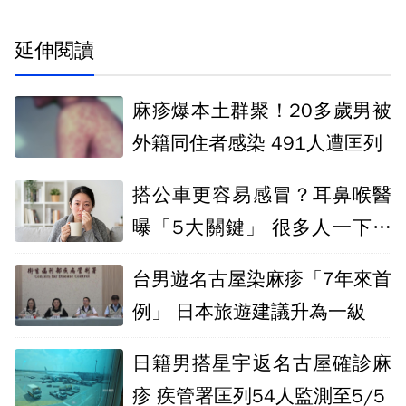
延伸閱讀
麻疹爆本土群聚！20多歲男被
外籍同住者感染 491人遭匡列
搭公車更容易感冒？耳鼻喉醫
曝「5大關鍵」 很多人一下車
就做錯
台男遊名古屋染麻疹「7年來首
例」 日本旅遊建議升為一級
日籍男搭星宇返名古屋確診麻
疹 疾管署匡列54人監測至5/5