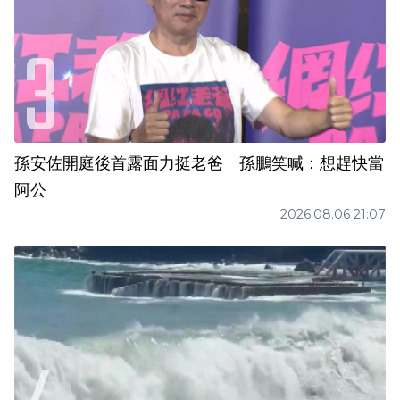
孫安佐開庭後首露面力挺老爸 孫鵬笑喊：想趕快當
阿公
2026.08.06 21:07