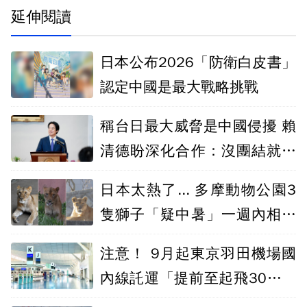
延伸閱讀
日本公布2026「防衛白皮書」
認定中國是最大戰略挑戰
稱台日最大威脅是中國侵擾 賴
清德盼深化合作：沒團結就沒
自由
日本太熱了... 多摩動物公園3
隻獅子「疑中暑」一週內相繼
死亡
注意！ 9月起東京羽田機場國
內線託運「提前至起飛30分鐘
截止」