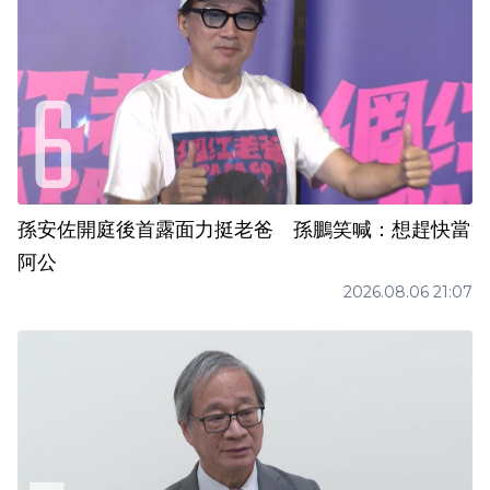
孫安佐開庭後首露面力挺老爸 孫鵬笑喊：想趕快當
阿公
2026.08.06 21:07