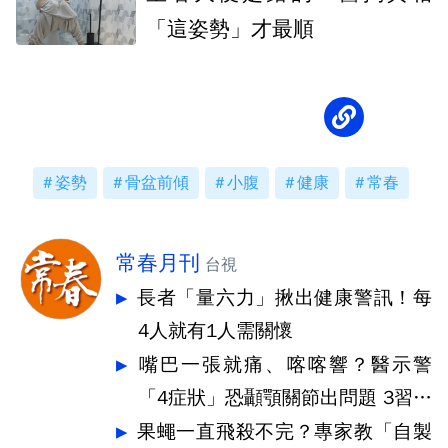
「這姿勢」才最順
姿勢
骨盆前傾
小腹
健康
常春
常春月刊
台視
長者「量六力」揪出健康警訊！每
4人就有1人需關懷
嘴巴一張就痛、喀喀響？醫示警
「4症狀」恐顳顎關節出問題 3習慣
快戒
果蠅一直飛殺不完？專家教「自製