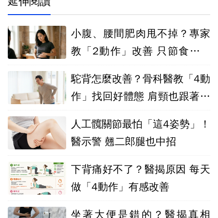
延伸閱讀
小腹、腰間肥肉甩不掉？專家
教「2動作」改善 只節食減重
沒用
駝背怎麼改善？骨科醫教「4動
作」找回好體態 肩頸也跟著放
鬆
人工髖關節最怕「這4姿勢」！
醫示警 翹二郎腿也中招
下背痛好不了？醫揭原因 每天
做「4動作」有感改善
坐著大便是錯的？醫揭真相