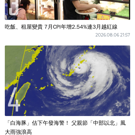
吃飯、租屋變貴 7月CPI年增2.54%連3月越紅線
2026.08.06 21:57
「白海豚」估下午發海警！ 父親節「中部以北」風
大雨強浪高