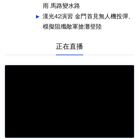
雨 馬路變水路
漢光42演習 金門首見無人機投彈、
模擬阻殲敵軍搶灘登陸
正在直播