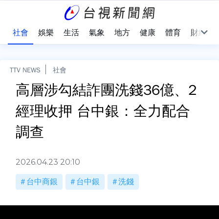
際
社會
娛樂
生活
氣象
地方
健康
體育
財經
TTV NEWS
社會
高層涉勾結詐團洗錢36億、2
經理收押 台中銀：全力配合
調查
2026.04.23 20:10
台中商銀
台中銀
洗錢