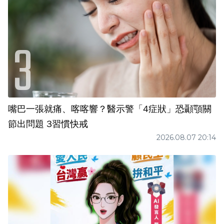
嘴巴一張就痛、喀喀響？醫示警「4症狀」恐顳顎關
節出問題 3習慣快戒
2026.08.07 20:14