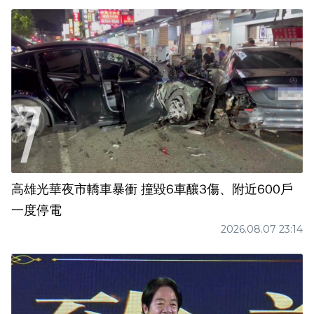
高雄光華夜市轎車暴衝 撞毀6車釀3傷、附近600戶
一度停電
2026.08.07 23:14