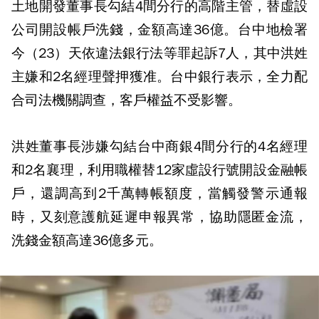
土地開發董事長勾結4間分行的高階主管，替虛設
公司開設帳戶洗錢，金額高達36億。台中地檢署
今（23）天依違法銀行法等罪起訴7人，其中洪姓
主嫌和2名經理聲押獲准。台中銀行表示，全力配
合司法機關調查，客戶權益不受影響。
洪姓董事長涉嫌勾結台中商銀4間分行的4名經理
和2名襄理，利用職權替12家虛設行號開設金融帳
戶，還調高到2千萬轉帳額度，當觸發警示通報
時，又刻意護航延遲申報異常，協助隱匿金流，
洗錢金額高達36億多元。