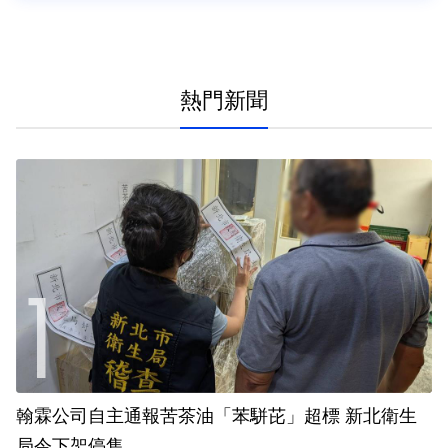
熱門新聞
翰霖公司自主通報苦茶油「苯駢芘」超標 新北衛生
局令下架停售