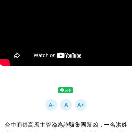
台中商銀高層主管淪為詐騙集團幫凶，一名洪姓