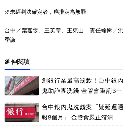
※未經判決確定者，應推定為無罪
台中／葉嘉雯、王英章、王東山 責任編輯／洪
季謙
延伸閱讀
創銀行業最高罰款！台中銀內
鬼助詐團洗錢 金管會重罰320
0萬
台中銀內鬼洗錢案「疑延遲通
報8個月」 金管會嚴正澄清