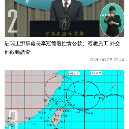
駐瑞士辦事處長李冠德遭控貪公款、霸凌員工 外交
部啟動調查
2026.08.08 22:44