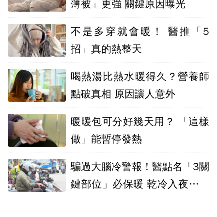
薄被」更強 關鍵原因曝光
不是多穿就會暖！ 醫推「5
招」真的熱整天
喝熱湯比熱水暖得久？營養師
點破真相 原因讓人意外
暖暖包可分好幾天用？ 「這樣
做」能暫停發熱
騙過大腦冷警報！醫點名「3關
鍵部位」必保暖 乾冷入夜極端
低溫