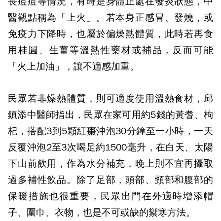
長痘痘等情況，有時是身體正處在發炎狀態，中
醫觀點稱為「上火」。若本身正感冒、發燒，或
免疫力下降時，也屬於偏燥熱體質，此時若再食
用桂圓、生薑等溫熱性藥材或補品，反而可能
「火上加油」，讓不適感加重。
民眾若非燥熱體質，則可適度使用溫熱食材，邱
鎮添中醫師指出，民眾在家可用約5錢的黃耆、枸
杞，搭配3到5顆紅棗沖泡30分鐘至一小時，一天
反覆沖泡2至3次喝足約1500毫升，在白天、太陽
下山前飲用，作為水分補充，晚上則不宜再攝取
過多補性飲品。除了足部，頭部、頸部和腹部的
保暖措施也很重要，民眾出門在外適時增添帽
子、圍巾、衣物，也是不可或缺的禦寒方法。