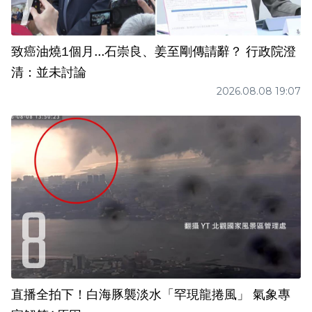
致癌油燒1個月...石崇良、姜至剛傳請辭？ 行政院澄
清：並未討論
2026.08.08 19:07
直播全拍下！白海豚襲淡水「罕現龍捲風」 氣象專