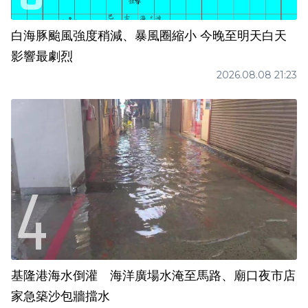
白海豚颱風強度稍減、暴風圈縮小 今晚至明天白天
影響最劇烈
2026.08.08 21:23
基隆港海水倒灌 海洋廣場水淹至馬路、廟口夜市店
家急築沙包牆擋水