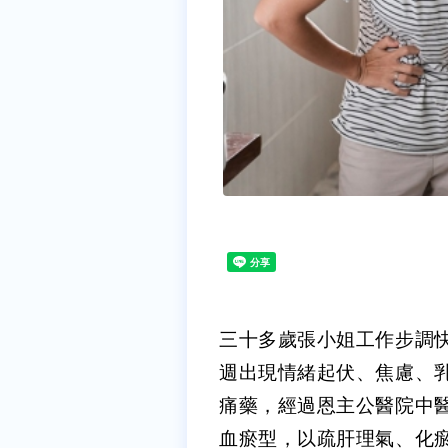
三十多歲張小姐工作步調
週出現情緒起伏、焦慮、
痛藥，經過恩主公醫院中
血瘀型，以疏肝理氣、化