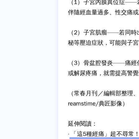
（1）子宮內膜異位症——
伴隨經血量過多、性交痛或
（2）子宮肌瘤——若同時
秘等壓迫症狀，可能與子宮
（3）骨盆腔發炎——痛經
或解尿疼痛，就需提高警覺
（常春月刊／編輯部整理、
reamstime/典匠影像）
延伸閱讀：
·
「這5種經痛」超不尋常