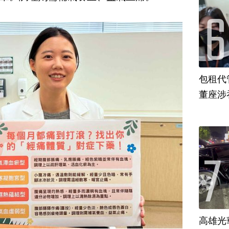
包租代
董座涉
高雄光