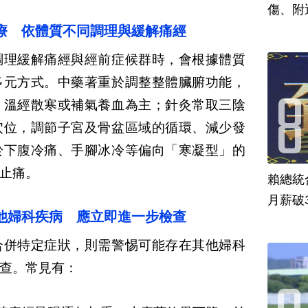
傷、附
療 依體質不同調理與緩解痛經
調理緩解痛經與經前症候群時，會根據體質
多元方式。中藥著重於調整整體臟腑功能，
、溫經散寒或補氣養血為主；針灸常取三陰
穴位，調節子宮及骨盆區域的循環、減少發
於下腹冷痛、手腳冰冷等偏向「寒凝型」的
止痛。
賴總統
月薪破
他婦科疾病 應立即進一步檢查
合併特定症狀，則需警惕可能存在其他婦科
查。常見有：