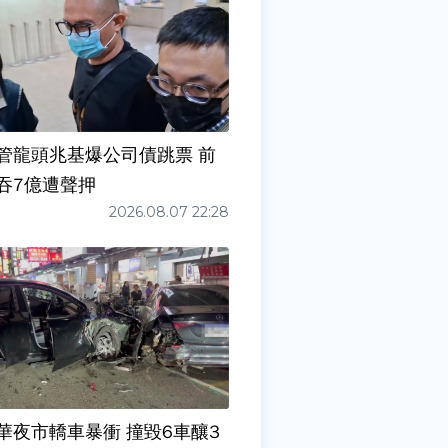
管龍頭兆基爆公司債跳票 前
吞7億遭聲押
2026.08.07 22:28
華夜市轎車暴衝 撞毀6車釀3