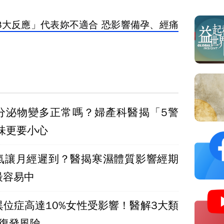
3大反應」代表妳不適合 恐影響備孕、經痛
分泌物變多正常嗎？婦產科醫揭「5警
有異味更要小心
氣讓月經遲到？醫揭寒濕體質影響經期
最容易中
異位症高達10%女性受影響！醫解3大類
高復發風險