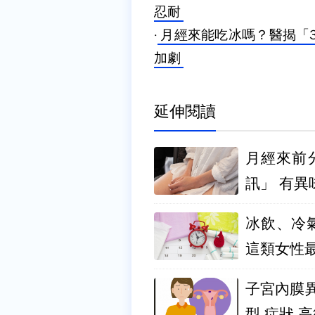
忍耐
·
月經來能吃冰嗎？醫揭「
加劇
延伸閱讀
月經來前
訊」 
冰飲、冷
這類女性
子宮內膜
型.症狀.