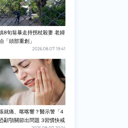
鎮8旬翁暴走持拐杖殺妻 老婦
泊「頭部重創」
2026.08.07 19:41
張就痛、喀喀響？醫示警「4
症狀」恐顳顎關節出問題 3習慣快戒