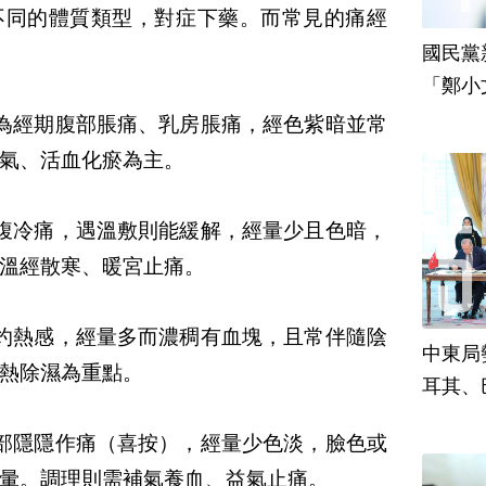
不同的體質類型，對症下藥。而常見的痛經
國民黨
「鄭小
責
為經期腹部脹痛、乳房脹痛，經色紫暗並常
氣、活血化瘀為主。
腹冷痛，遇溫敷則能緩解，經量少且色暗，
溫經散寒、暖宮止痛。
灼熱感，經量多而濃稠有血塊，且常伴隨陰
中東局
熱除濕為重點。
耳其、
部隱隱作痛（喜按），經量少色淡，臉色或
暈。調理則需補氣養血、益氣止痛。