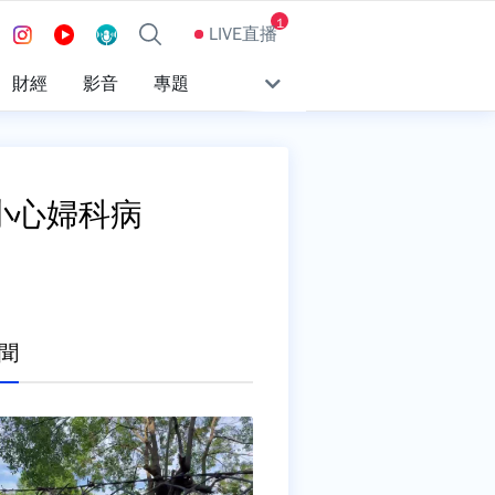
1
LIVE直播
財經
影音
專題
小心婦科病
聞