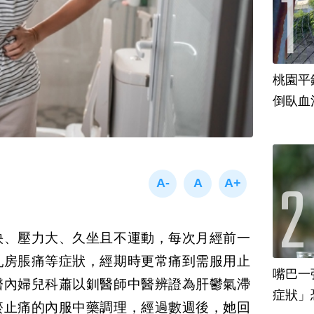
桃園平
倒臥血
快、壓力大、久坐且不運動，每次月經前一
乳房脹痛等症狀，經期時更常痛到需服用止
嘴巴一
醫內婦兒科蕭以釧醫師中醫辨證為肝鬱氣滯
瘀止痛的內服中藥調理，經過數週後，她回