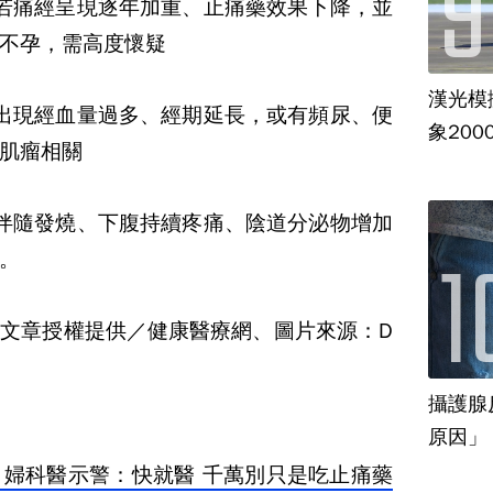
若痛經呈現逐年加重、止痛藥效果下降，並
不孕，需高度懷疑
漢光模
出現經血量過多、經期延長，或有頻尿、便
象20
肌瘤相關
伴隨發燒、下腹持續疼痛、陰道分泌物增加
。
文章授權提供／健康醫療網、圖片來源：D
攝護腺
！婦科醫示警：快就醫 千萬別只是吃止痛藥