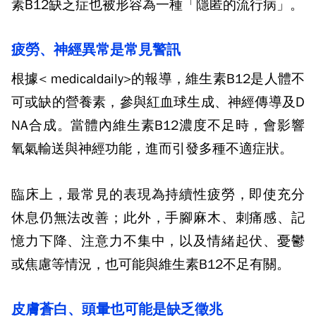
素
B12
缺乏症也被形容為一種「隱匿的流行病」。
疲勞、神經異常是常見警訊
根據
< medicaldaily>
的報導，維生素
B12
是人體不
可或缺的營養素，參與紅血球生成、神經傳導及
D
NA
合成。當體內維生素
B12
濃度不足時，會影響
氧氣輸送與神經功能，進而引發多種不適症狀。
臨床上，最常見的表現為持續性疲勞，即使充分
休息仍無法改善；此外，手腳麻木、刺痛感、記
憶力下降、注意力不集中，以及情緒起伏、憂鬱
或焦慮等情況，也可能與維生素
B12
不足有關。
皮膚蒼白、頭暈也可能是缺乏徵兆