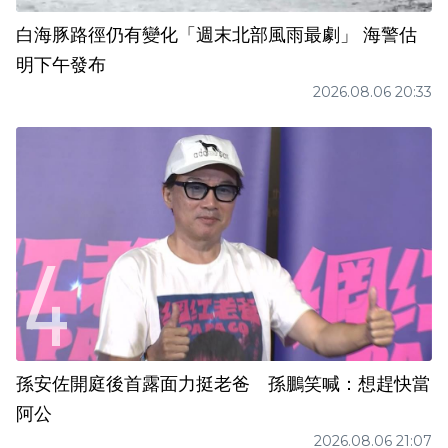
白海豚路徑仍有變化「週末北部風雨最劇」 海警估
明下午發布
2026.08.06 20:33
孫安佐開庭後首露面力挺老爸 孫鵬笑喊：想趕快當
阿公
2026.08.06 21:07