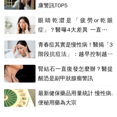
康警訊TOP5
眼睛乾澀是「疲勞or乾眼
症」？醫曝4大差異 一直想揉
眼睛注意了
青春痘其實是慢性病！醫揭「3
階段抗痘法」：越早控制越能
避免痘疤
腎結石一直復發怎麼辦？醫提
醒恐是副甲狀腺瘤警訊
最新健保藥品用量統計 慢性病.
便秘用藥為大宗