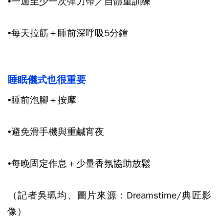
•一週至少一次彈力帶／自體重訓練
•每天拉筋＋睡前深呼吸
5
分鐘
睡眠儀式也很重要
•睡前泡腳＋按摩
•避免滑手機與重鹹宵夜
•每晚固定作息＋少量香氛協助放鬆
（記者吳珮均、圖片來源：Dreamstime/典匠影
像）