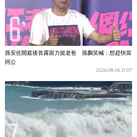
孫安佐開庭後首露面力挺老爸 孫鵬笑喊：想趕快當
阿公
2026.08.06 21:07