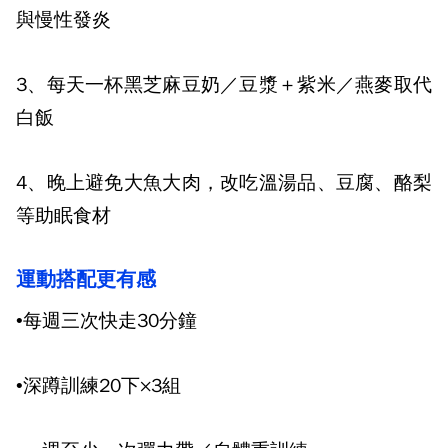
與慢性發炎
3
、每天一杯黑芝麻豆奶／豆漿＋紫米／燕麥取代
白飯
4
、晚上避免大魚大肉，改吃溫湯品、豆腐、酪梨
等助眠食材
運動搭配更有感
•每週三次快走
30
分鐘
•深蹲訓練
20
下×
3
組