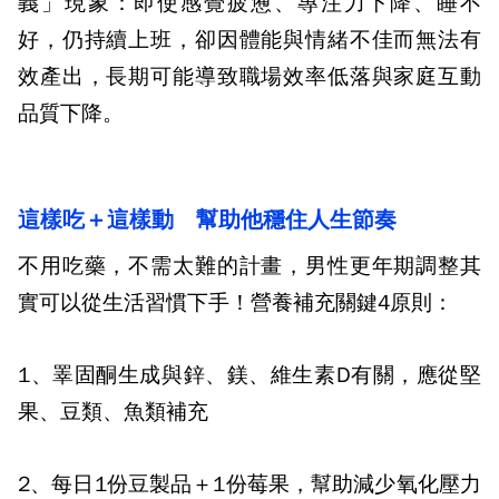
義」現象：即使感覺疲憊、專注力下降、睡不
好，仍持續上班
，卻因體能與情緒不佳而無法有
效產出，長期可能導致職場效率低落與家庭互動
品質下降。
這樣吃＋這樣動
幫助他穩住人生節奏
不用吃藥，不需太難的計畫，男性更年期調整其
實可以從生活習慣下手！營養補充關鍵
4
原則：
1
、睪固酮生成與鋅、鎂、維生素
D
有關，應從堅
果、豆類、魚類補充
2
、每日
1
份豆製
品＋
1
份莓果，幫助減少氧化壓力