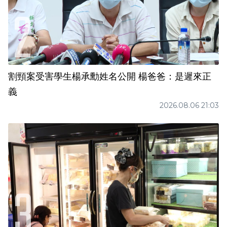
割頸案受害學生楊承勳姓名公開 楊爸爸：是遲來正
義
2026.08.06 21:03