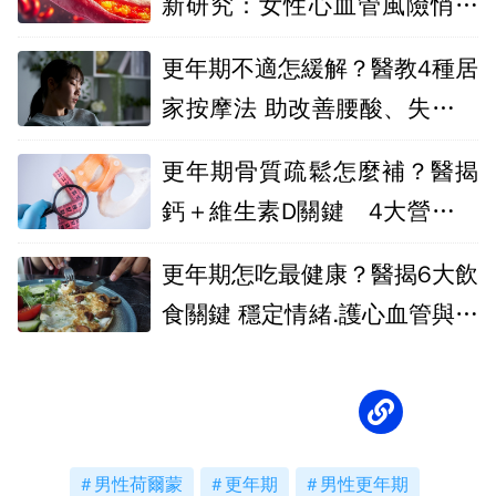
新研究：女性心血管風險悄悄
升高
更年期不適怎緩解？醫教4種居
家按摩法 助改善腰酸、失眠與
虛熱
更年期骨質疏鬆怎麼補？醫揭
鈣＋維生素D關鍵 4大營養素
守骨本
更年期怎吃最健康？醫揭6大飲
食關鍵 穩定情緒.護心血管與延
緩老化
男性荷爾蒙
更年期
男性更年期