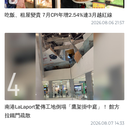
吃飯、租屋變貴 7月CPI年增2.54%連3月越紅線
2026.08.06 21:57
南港LaLaport驚傳工地倒塌「鷹架掛中庭」！ 館方
拉鐵門疏散
2026.08.07 14:33