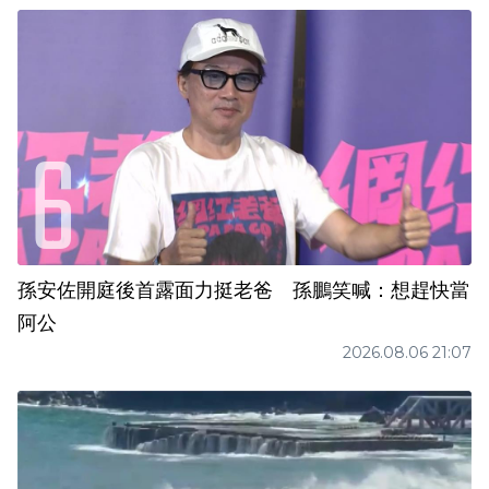
孫安佐開庭後首露面力挺老爸 孫鵬笑喊：想趕快當
阿公
2026.08.06 21:07