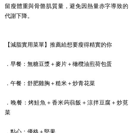
留瘦體重與骨骼肌質量，避免因熱量赤字導致的
代謝下降。
【減脂實用菜單】
推薦給想要瘦得精實的你
．早餐：
無糖豆漿＋麥片＋橄欖油煎荷包蛋
．午餐：
舒肥雞胸＋糙米＋炒青花菜
．晚餐：
烤鮭魚＋香米蒟蒻飯＋涼拌豆腐＋炒莧
菜
．點心：
優格＋堅果