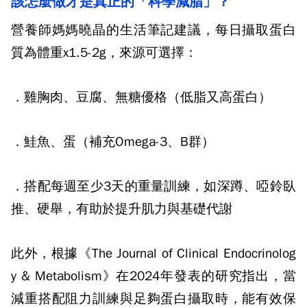
該怎麼做才是真正的「科學減脂」？
營養師媽媽曉晶的生活筆記
建議，每日攝取蛋白
質為體重
x1.5-2g
，來源可選擇：
．雞胸肉、豆腐、無糖優格（低脂又高蛋白）
．鮭魚、蛋（補充
Omega-3
、
B
群）
．搭配每週至少
3
天的重量訓練，如深蹲、啞鈴臥
推、硬舉，有助於提升肌力與基礎代謝
此外，根據《
The Journal of Clinical Endocrinolog
y & Metabolism
》在
2024
年發表的研究指出，當
減重搭配阻力訓練與足夠蛋白攝取時，能有效保