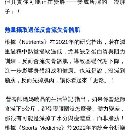
但其實你可能正在變胖──變成所謂的「瘦胖
子」！
熱量攝取過低
反會流失骨骼肌
根據《
Nutrients
》在
2021
年的研究指出，若在減
重過程中熱量攝取過低，尤其缺乏蛋白質與阻力
訓練，反而會流失骨骼肌，導致基礎代謝下降，
進一步影響身體組成和健康。也就是說，沒減到
脂肪，反而先掉肌肉，讓你看起來「更鬆」！
營養師媽媽曉晶的生活筆記
指出，如果你曾經節
食減下
5
公斤，卻發現腰圍沒怎麼變、體力變差，
那很有可能是減掉了水分與瘦體重，而非脂肪！
根據《
Sports Medicine
》於
2022
年的統合分析顯