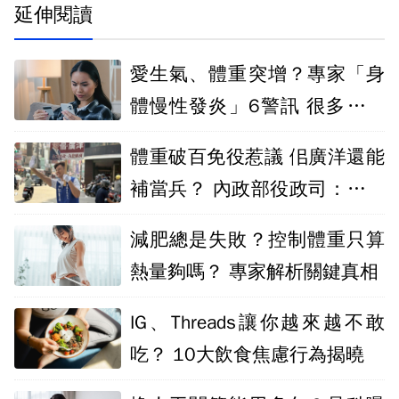
延伸閱讀
愛生氣、體重突增？專家「身
體慢性發炎」6警訊 很多人中
了還不知道
體重破百免役惹議 佀廣洋還能
補當兵？ 內政部役政司：可申
請複檢改判
減肥總是失敗？控制體重只算
熱量夠嗎？ 專家解析關鍵真相
IG、Threads讓你越來越不敢
吃？ 10大飲食焦慮行為揭曉