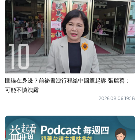
匪諜在身邊？前祕書洩行程給中國遭起訴 張麗善：
可能不慎洩露
2026.08.06 19:18