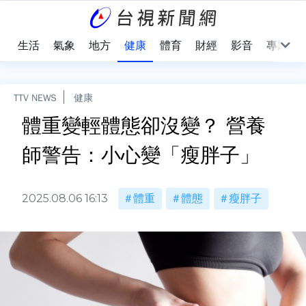
樂
生活
氣象
地方
健康
體育
財經
影音
專題
TTV NEWS
健康
體重變輕體態卻沒變？ 營養
師警告：小心變「瘦胖子」
2025.08.06 16:13
體重
體態
瘦胖子