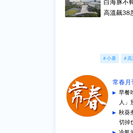
白海豚不
高溫飆38
小暑
高
常春月
早餐
人」
秋葵
切掉
冷氣