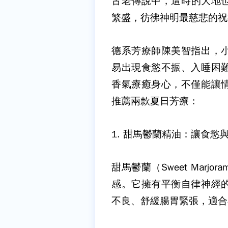
古老傳說中，這時的大地
繁盛，彷彿神明最慈悲的祝
德系芳療師陳美智指出，
易出現食慾不振、入睡困
香氣療癒身心，不僅能讓
推薦兩款夏日芳療：
1.
甜馬鬱蘭精油：讓食慾
甜馬鬱蘭（
Sweet Marjora
感。它擁有平衡自律神經
不良、舒緩腸胃緊張，適合