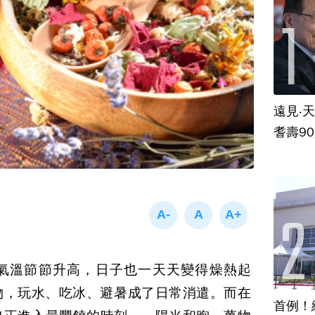
遠見‧
耆壽9
氣溫節節升高，日子也一天天變得燥熱起
物，玩水、吃冰、避暑成了日常消遣。而在
首例！