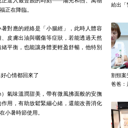
也正進入最豐饒的時刻——陽光和煦、萬物
給出「
福正在降臨。
小暑對應的經絡是「小腸經」，此時人體容
難、皮膚出油與曬傷等症狀，若能透過天然
情緒平衡，也能讓身體更輕盈舒暢，他特別
與好心情都回來了
割頸案
爸爸：
m
）氣味溫潤甜美，帶有微風拂面般的安撫
的作用，有助放鬆緊繃心緒，還能改善消化
在小暑時節使用。