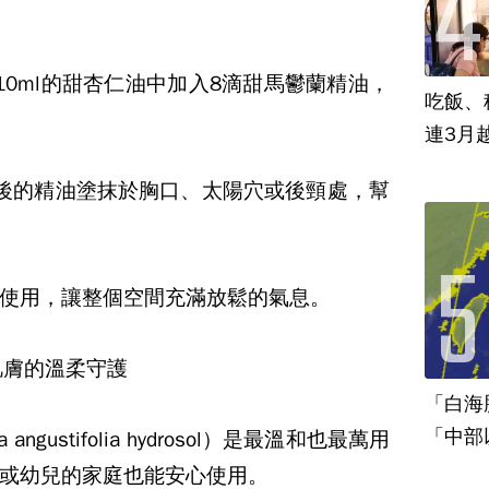
10ml
的甜杏仁油中加入
8
滴甜馬鬱蘭精油，
吃飯、租
連3月
後的精油塗抹於胸口、太陽穴或後頸處，幫
使用，讓整個空間充滿放鬆的氣息。
肌膚的溫柔守護
「白海
「中部
 angustifolia hydrosol
）是最溫和也最萬用
或幼兒的家庭也能安心使用。