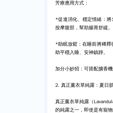
芳療應用方式：
*
促進消化、穩定情緒：將
按摩腹部，幫助腸胃舒緩。
*
助眠放鬆：在睡前將稀釋
助平穩入睡、安神鎮靜。
加分小妙招：可搭配擴香機
2.
真正薰衣草純露：夏日
真正薰衣草純露（
Lavandula
的純露之一，即使是有寵物