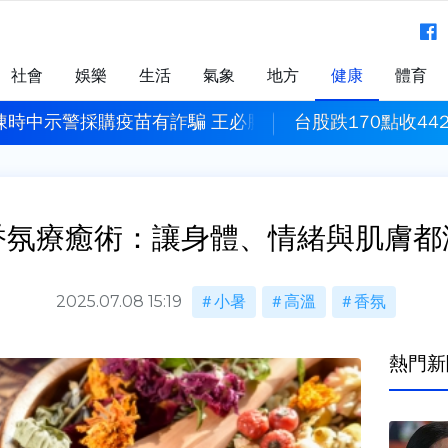
社會
娛樂
生活
氣象
地方
健康
體育
陳時中示警採購疫苗有詐騙 王必勝：時間久看出睿智
台股跌170點收44
香氛療癒術：讓身體、情緒與肌膚都
2025.07.08 15:19
小暑
高溫
香氛
熱門新