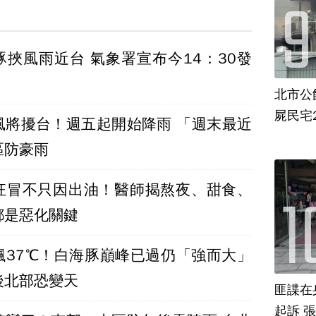
豚挾風雨近台 氣象署宣布今14：30發
北市公
屍民宅
風將擾台！週五起開始降雨 「週末最近
區防豪雨
狂冒不只因出油！醫師揭熬夜、甜食、
都是惡化關鍵
飆37℃！白海豚巔峰已過仍「強而大」
後北部恐變天
匪諜在
起訴 