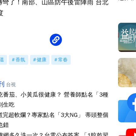
轉彎了！南部、山區防午後雷陣雨 台北
度
溫
香氛
健康
常春
刊
台視
吃番茄、小黃瓜很健康？ 營養師點名「3種
別生吃
煮完超軟爛？專家點名「3大NG」 蒂頭整個
也錯
濾網多久洗一次？台電公布答案 「1晾乾習