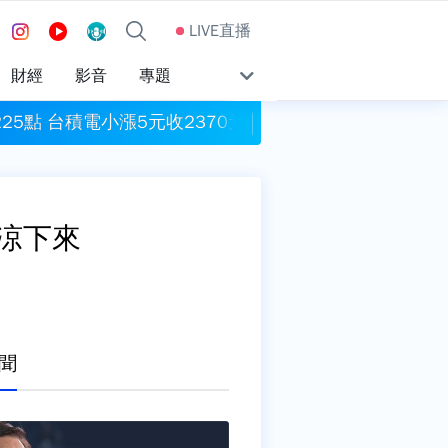
LIVE直播
財經
影音
專題
225點 台積電小漲5元收2370元
苦茶油風暴續燒！ 
涼下來
聞