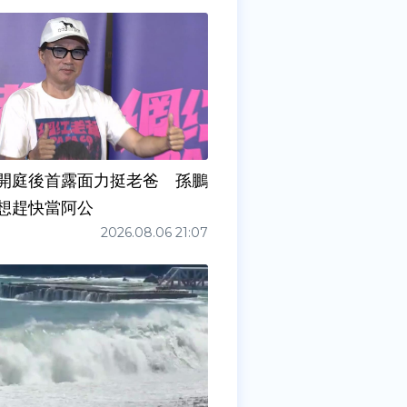
開庭後首露面力挺老爸 孫鵬
想趕快當阿公
2026.08.06 21:07