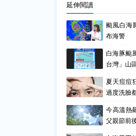
延伸閱讀
颱風白海
布海警
白海豚颱
台灣」山
夏天痘痘
過度洗臉
今高溫熱
父親節前