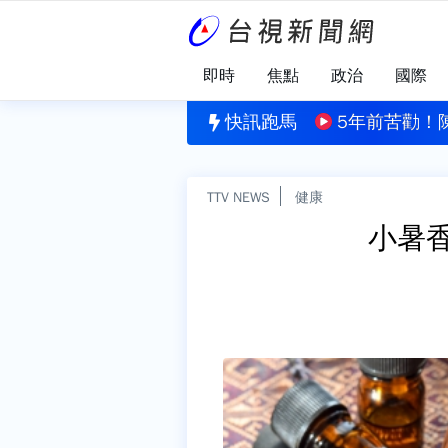
即時
焦點
政治
國際
校園「3師3生中彈喪命」 槍手教室內自戕亡
快訊跑馬
5年前苦勸！
TTV NEWS
健康
小暑