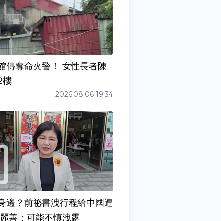
館傳奪命火警！ 女性長者陳
2樓
2026.08.06 19:34
身邊？前祕書洩行程給中國遭
張麗善：可能不慎洩露