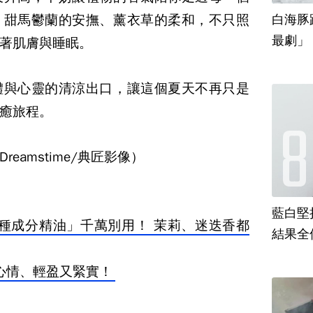
，甜馬鬱蘭的安撫、薰衣草的柔和，不只照
白海豚
最劇」
著肌膚與睡眠。
體與心靈的清涼出口，讓這個夏天不再只是
癒旅程。
eamstime/典匠影像）
藍白堅
種成分精油」千萬別用！ 茉莉、迷迭香都
結果全
心情、輕盈又緊實！