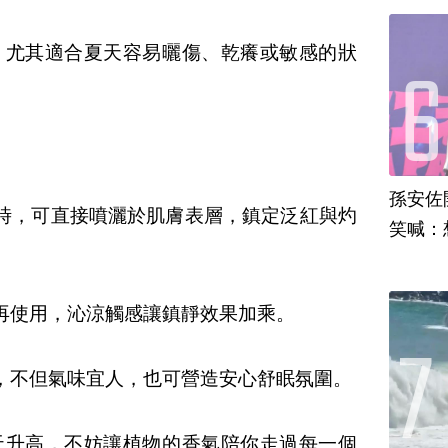
，尤其適合夏天容易曬傷、乾癢或敏感的狀
孫安佐
時，可直接噴灑於肌膚表層，鎮定泛紅與灼
笑喊：
再使用，沁涼觸感讓鎮靜效果加乘。
，不但氣味宜人，也可營造安心舒眠氛圍。
天升高，不妨讓植物的香氣陪你走過每一個