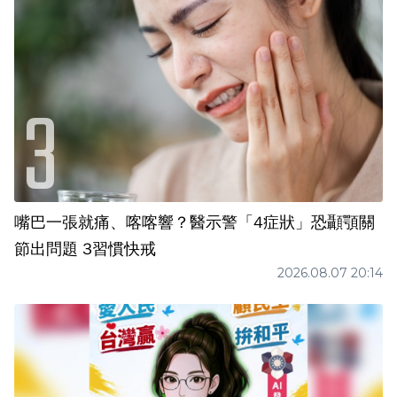
嘴巴一張就痛、喀喀響？醫示警「4症狀」恐顳顎關
節出問題 3習慣快戒
2026.08.07 20:14