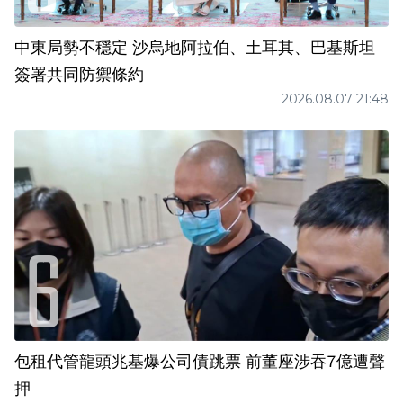
中東局勢不穩定 沙烏地阿拉伯、土耳其、巴基斯坦
簽署共同防禦條約
2026.08.07 21:48
包租代管龍頭兆基爆公司債跳票 前董座涉吞7億遭聲
押