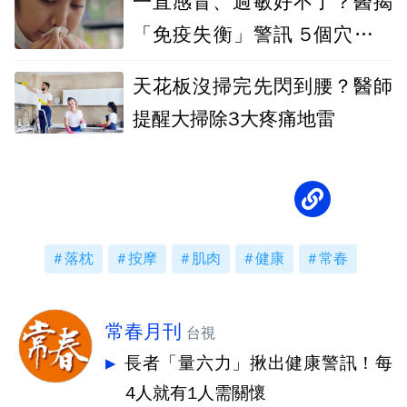
一直感冒、過敏好不了？醫揭
「免疫失衡」警訊 5個穴道天
天按
天花板沒掃完先閃到腰？醫師
提醒大掃除3大疼痛地雷
落枕
按摩
肌肉
健康
常春
常春月刊
台視
長者「量六力」揪出健康警訊！每
4人就有1人需關懷