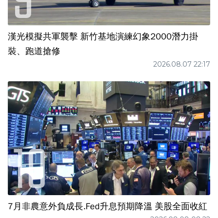
漢光模擬共軍襲擊 新竹基地演練幻象2000潛力掛
裝、跑道搶修
2026.08.07 22:17
7月非農意外負成長.Fed升息預期降溫 美股全面收紅