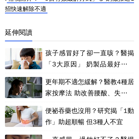
招快速解除不適
延伸閱讀
孩子感冒好了卻一直咳？醫揭
「3大原因」 奶製品最好先少
碰
更年期不適怎緩解？醫教4種居
家按摩法 助改善腰酸、失眠與
虛熱
便祕吞藥也沒用？研究揭「1動
作」助超順暢 但3種人不宜