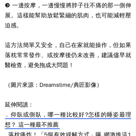
❸
一邊按摩，一邊慢慢將脖子往不痛的那一側伸
展。
這樣能幫助放鬆緊繃的肌肉，也可能減輕壓
迫感。
這方法簡單又安全，自己在家就能操作，但如果
落枕常常發作、或按摩後仍未改善，建議儘早就
醫檢查，避免拖成大問題！
（圖片來源：Dreamstime/典匠影像）
延伸閱讀：
.
仰臥或側臥，哪一種比較好?怎樣的睡姿最理
想？ 這一種最不推薦
.
落枕痛炸！「5個有效緩解方式」曝 網激推這1