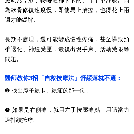
更劇烈，脖子轉哪邊都卡卡的、非常不舒服。因
為軟骨修復速度慢，即使馬上治療，也得花上兩
週才能緩解。
長期不處理，還可能變成慢性疼痛，甚至導致頸
椎退化、神經受壓，最後出現手麻、活動受限等
問題。
醫師教你
3
招「自救按摩法」舒緩落枕不適：
❶
找出脖子最卡、最痛的那一側。
❷
如果是右側痛，就用左手按壓痛點，用適當力
道持續按摩。