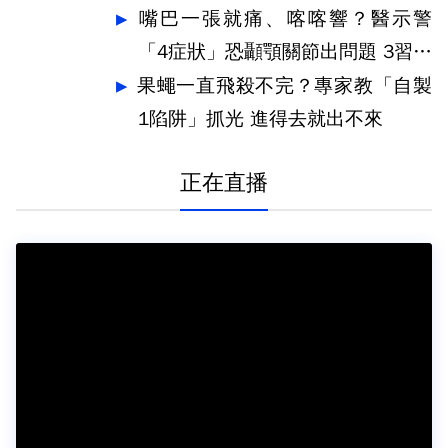
嘴巴一張就痛、喀喀響？醫示警
「4症狀」恐顳顎關節出問題 3習慣
快戒
果蠅一直飛殺不完？專家教「自製
1陷阱」抓光 進得去就出不來
正在直播