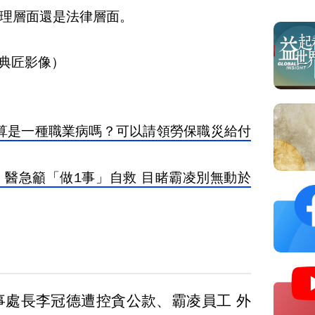
理層面還是法律層面。
e/典匠影像）
算是一種職業病嗎？可以請領勞保職災給付
！醫急籲「做1事」自救 目睹霸凌別無動於
事處長李冠德遭控貪公款、霸凌員工 外