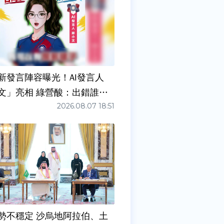
新發言陣容曝光！AI發言人
文」亮相 綠營酸：出錯誰負
2026.08.07 18:51
勢不穩定 沙烏地阿拉伯、土