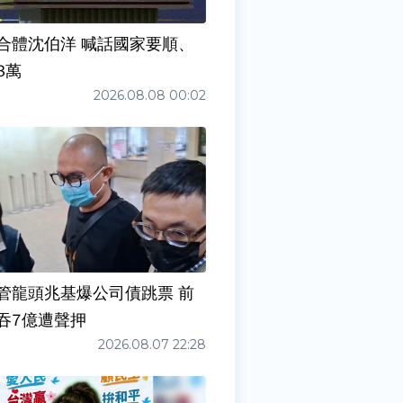
合體沈伯洋 喊話國家要順、
3萬
2026.08.08 00:02
管龍頭兆基爆公司債跳票 前
吞7億遭聲押
2026.08.07 22:28