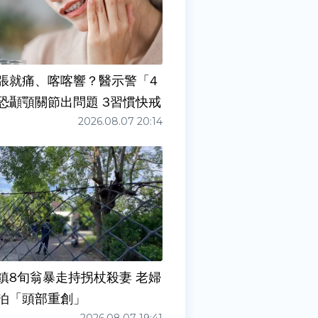
張就痛、喀喀響？醫示警「4
症狀」恐顳顎關節出問題 3習慣快戒
2026.08.07 20:14
鎮8旬翁暴走持拐杖殺妻 老婦
泊「頭部重創」