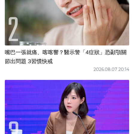
嘴巴一張就痛、喀喀響？醫示警「4症狀」恐顳顎關
節出問題 3習慣快戒
2026.08.07 20:14