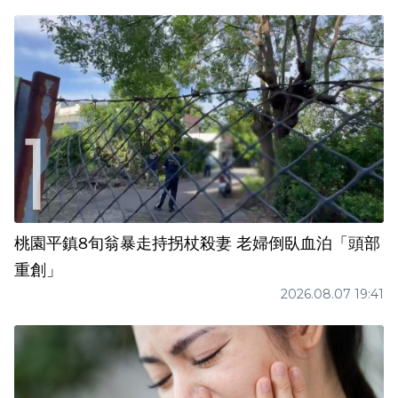
桃園平鎮8旬翁暴走持拐杖殺妻 老婦倒臥血泊「頭部
重創」
2026.08.07 19:41