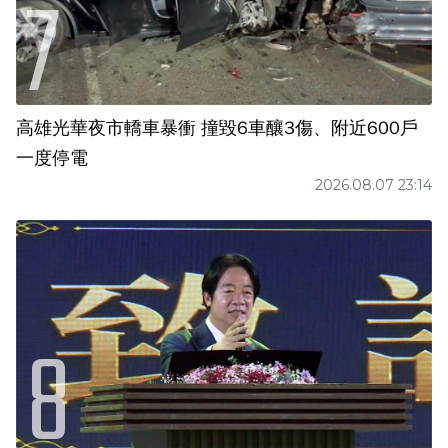
高雄光華夜市轎車暴衝 撞毀6車釀3傷、附近600戶
一度停電
2026.08.07 23:14