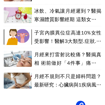
更要小心
冰飲、冷氣讓月經遲到？醫揭
寒濕體質影響經期 這類女性最
容易中
子宮內膜異位症高達10%女性
受影響！醫解3大類型.症狀.高
復發風險
月經來打雷射比較痛？醫揭真
相 術前做好「4件事」痛感有
差
月經不規則不只是婦科問題？
最新研究：心臟病與1疾病風險
明顯上升