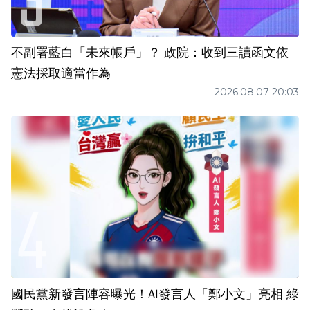
不副署藍白「未來帳戶」？ 政院：收到三讀函文依
憲法採取適當作為
2026.08.07 20:03
國民黨新發言陣容曝光！AI發言人「鄭小文」亮相 綠