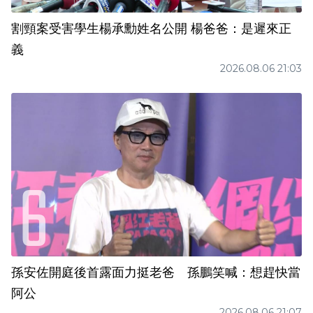
割頸案受害學生楊承勳姓名公開 楊爸爸：是遲來正
義
2026.08.06 21:03
孫安佐開庭後首露面力挺老爸 孫鵬笑喊：想趕快當
阿公
2026.08.06 21:07