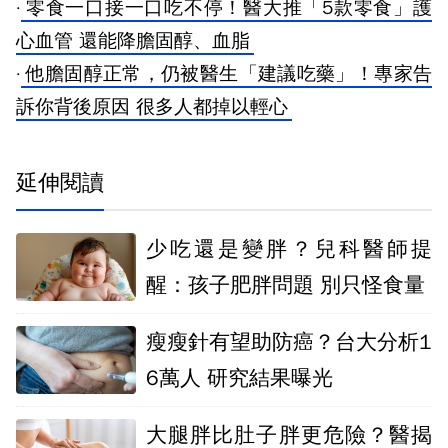
·
零食一口接一口吃不停！醫大推「5款零食」護
心血管 還能降膽固醇、血脂
·
他膽固醇正常，仍被醫生「建議吃藥」！專家告
訴你背後原因 很多人都掉以輕心
延伸閱讀
少吃還是變胖？兒科醫師提
醒：孩子肥胖問題 別只怪食量
瘦瘦針有望助防癌？台大分析1
6萬人 研究結果曝光
大腿胖比肚子胖更危險？醫揭