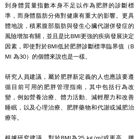
到身體質量指數本身不足以作為肥胖的診斷標
準，而身體脂肪分佈對健康有重大的影響。更具
體地說，積累腹部脂肪與發生心臟代謝併發症的
風險增加有關，並且是比
BMI
更強的疾病發展決定
因素，即使對於
BMI
低於肥胖診斷標準臨界值（
B
MI
為
30
）的個體來說也是一樣。
研究人員建議，屬於肥胖新定義的人也應該要遵
循目前可用的肥胖管理指南，其中包括行為改
變，例如營養治療、體力活動、減輕壓力和改善
睡眠，以及心理治療、肥胖藥物和代謝或減肥治
療等。
根據研究建議，對於
BMI
為
25 kg/m
²
或更高、腰