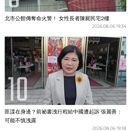
北市公館傳奪命火警！ 女性長者陳屍民宅2樓
2026.08.06 19:34
匪諜在身邊？前祕書洩行程給中國遭起訴 張麗善：
可能不慎洩露
2026.08.06 19:18