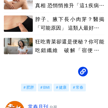
真相 恐悄悄推升「這1疾病」
風險
脖子、腋下長小肉芽？醫揭
「可能原因」 這類人最好檢查
血糖
狂吃青菜卻還是便秘？你可能
吃錯纖維 破解「宿便塞滿
肚」的迷思
肥胖
BMI
健康
常春
常春月刊
台視