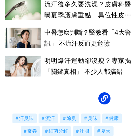
流汗後多久要洗澡？皮膚科醫
曝夏季護膚重點 異位性皮膚
炎更要注意
中暑怎麼判斷？醫教看「4大警
訊」 不流汗反而更危險
明明爆汗運動卻沒瘦？專家揭
「關鍵真相」 不少人都搞錯
汗臭味
流汗
除臭
臭味
健康
常春
細菌分解
汗腺
夏天