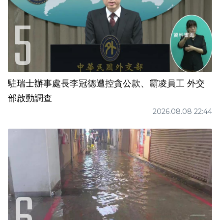
駐瑞士辦事處長李冠德遭控貪公款、霸凌員工 外交
部啟動調查
2026.08.08 22:44