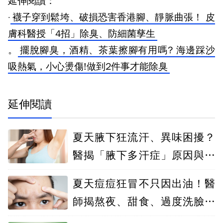
延伸閱讀：
·
襪子穿到鬆垮、破損恐害香港腳、靜脈曲張！ 皮
膚科醫授「4招」除臭、防細菌孳生
。
擺脫腳臭，酒精、茶葉擦腳有用嗎? 海邊踩沙
吸熱氣，小心燙傷!做到2件事才能除臭
延伸閱讀
夏天腋下狂流汗、異味困擾？
醫揭「腋下多汗症」原因與改
善方法
夏天痘痘狂冒不只因出油！醫
師揭熬夜、甜食、過度洗臉都
是惡化關鍵