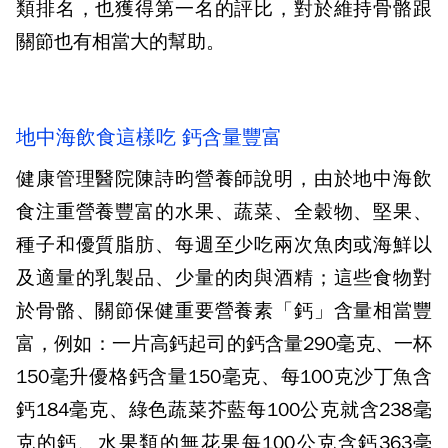
類排名，也獲得第一名的評比，對於維持骨骼跟
關節也有相當大的幫助。
地中海飲食這樣吃 鈣含量豐富
健康管理醫院陳詩昀營養師說明，由於地中海飲
食注重營養豐富的水果、蔬菜、全穀物、堅果、
種子和優質脂肪、每週至少吃兩次魚肉或海鮮以
及適量的乳製品、少量的肉與酒精；這些食物對
於骨骼、關節保健重要營養素「鈣」含量相當豐
富，例如：一片高鈣起司的鈣含量290毫克、一杯
150毫升優格鈣含量150毫克、每100克沙丁魚含
鈣184毫克、綠色蔬菜芥藍每100公克就含238毫
克的鈣、水果類的無花果每100公克含鈣363毫