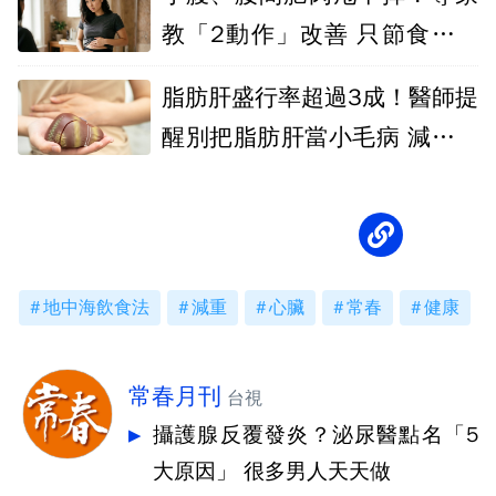
教「2動作」改善 只節食減重
沒用
脂肪肝盛行率超過3成！醫師提
醒別把脂肪肝當小毛病 減重是
逆轉關鍵
地中海飲食法
減重
心臟
常春
健康
常春月刊
台視
攝護腺反覆發炎？泌尿醫點名「5
大原因」 很多男人天天做