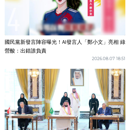
國民黨新發言陣容曝光！AI發言人「鄭小文」亮相 綠
營酸：出錯誰負責
2026.08.07 18:51