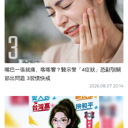
嘴巴一張就痛、喀喀響？醫示警「4症狀」恐顳顎關
節出問題 3習慣快戒
2026.08.07 20:14