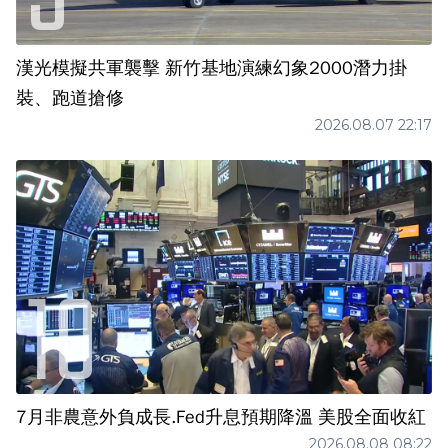
漢光模擬共軍襲擊 新竹基地演練幻象2000潛力掛
裝、跑道搶修
2026.08.07 22:17
7月非農意外負成長.Fed升息預期降溫 美股全面收紅
2026.08.08 08:22