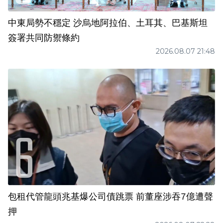
中東局勢不穩定 沙烏地阿拉伯、土耳其、巴基斯坦
簽署共同防禦條約
2026.08.07 21:48
包租代管龍頭兆基爆公司債跳票 前董座涉吞7億遭聲
押