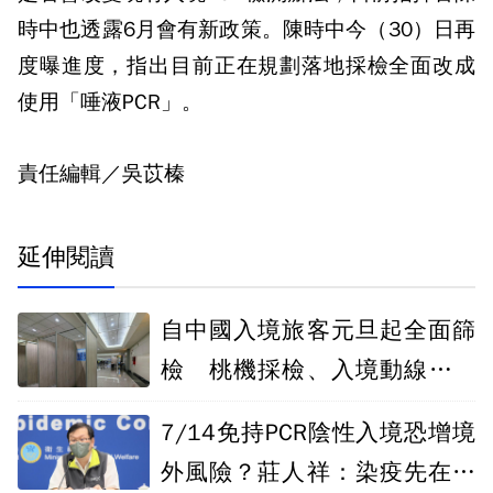
時中也透露6月會有新政策。陳時中今（30）日再
度曝進度，指出目前正在規劃落地採檢全面改成
使用「唾液PCR」。
責任編輯／吳苡榛
延伸閱讀
自中國入境旅客元旦起全面篩
檢 桃機採檢、入境動線一次
看
7/14免持PCR陰性入境恐增境
外風險？莊人祥：染疫先在國