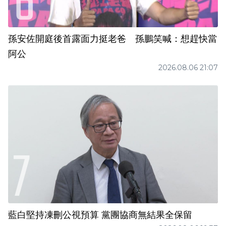
孫安佐開庭後首露面力挺老爸 孫鵬笑喊：想趕快當
阿公
2026.08.06 21:07
藍白堅持凍刪公視預算 黨團協商無結果全保留