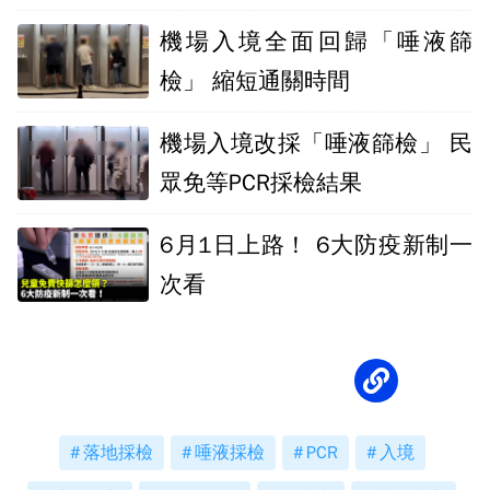
外待滿7天
機場入境全面回歸「唾液篩
檢」 縮短通關時間
機場入境改採「唾液篩檢」 民
眾免等PCR採檢結果
6月1日上路！ 6大防疫新制一
次看
落地採檢
唾液採檢
PCR
入境