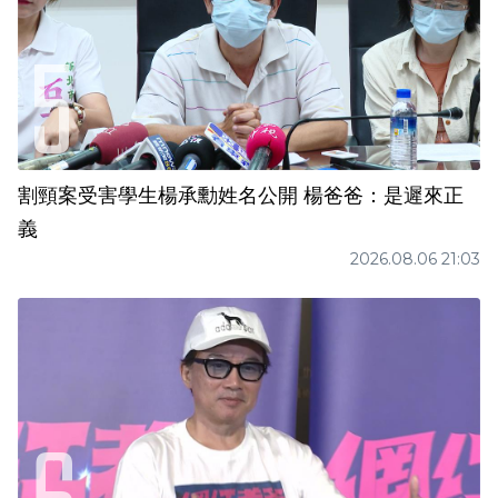
割頸案受害學生楊承勳姓名公開 楊爸爸：是遲來正
義
2026.08.06 21:03