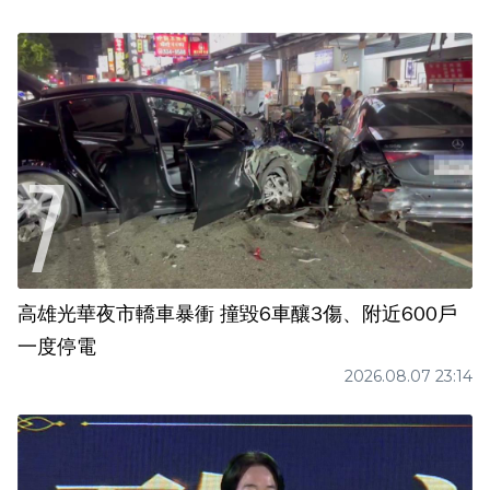
高雄光華夜市轎車暴衝 撞毀6車釀3傷、附近600戶
一度停電
2026.08.07 23:14