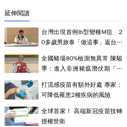
延伸閱讀
台灣出現首例Ib型變種M痘 2
0多歲男旅泰「做這事」返台確
診
全國豬場80%檢測無異常 陳駿
季：進入非洲豬瘟潛伏期「緊
張階段」
打流感疫苗有額外好處 專家：
可降低罹患2種疾病的風險
全球首家！ 高端新冠疫苗技轉
授權世衛