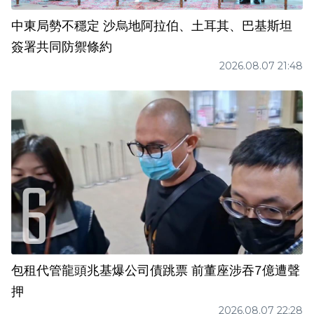
中東局勢不穩定 沙烏地阿拉伯、土耳其、巴基斯坦
簽署共同防禦條約
2026.08.07 21:48
包租代管龍頭兆基爆公司債跳票 前董座涉吞7億遭聲
押
2026.08.07 22:28