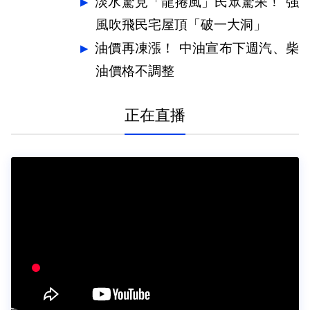
道
淡水驚見「龍捲風」民眾驚呆！ 強
風吹飛民宅屋頂「破一大洞」
油價再凍漲！ 中油宣布下週汽、柴
油價格不調整
正在直播