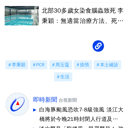
北部30多歲女染食腦蟲致死 李
秉穎：無適當治療方法、死亡
率99%
李秉穎
PCR
周玉蔻
疫情
本土確診
生活
即時新聞
台視新聞
白海豚颱風恐吹7-8級強風 淡江大
橋將於今晚21時封閉人行道及機車