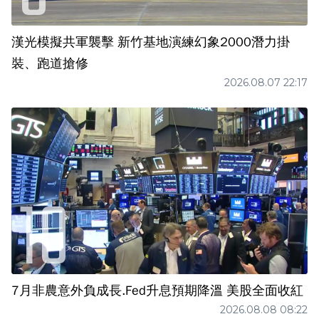
漢光模擬共軍襲擊 新竹基地演練幻象2000潛力掛
裝、跑道搶修
2026.08.07 22:17
7月非農意外負成長.Fed升息預期降溫 美股全面收紅
2026.08.08 08:22