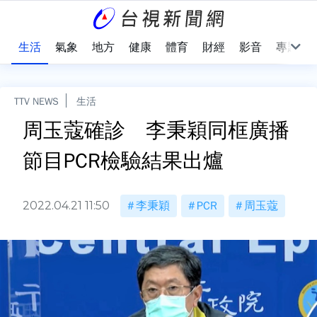
樂
生活
氣象
地方
健康
體育
財經
影音
專題
TTV NEWS
生活
周玉蔻確診 李秉穎同框廣播
節目PCR檢驗結果出爐
2022.04.21 11:50
李秉穎
PCR
周玉蔻