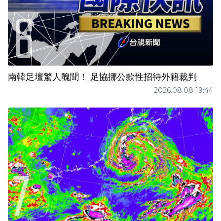
南韓足壇驚人醜聞！ 足協挪公款性招待外籍裁判
2026.08.08 19:44