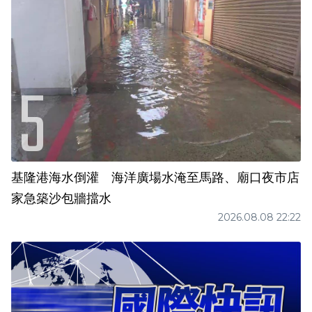
基隆港海水倒灌 海洋廣場水淹至馬路、廟口夜市店
家急築沙包牆擋水
2026.08.08 22:22