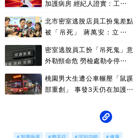
加護病房 經紀人證實：工作全
面暫停
北市密室逃脫店員工扮鬼差點
被「吊死」 蔣萬安：立刻停
業、開罰
密室逃脫員工扮「吊死鬼」意
外勒頸命危 勞檢處勒令停業、
最重罰30萬
桃園男大生遭公車輾壓「鼠蹊
部重創」 事發3天仍在加護病
房觀察
加護病房
瞻妄症
認知功能
健康