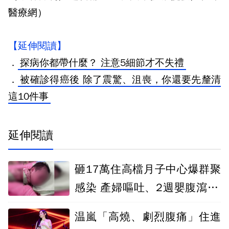
醫療網）
【延伸閱讀】
．
探病你都帶什麼？ 注意5細節才不失禮
．
被確診得癌後 除了震驚、沮喪，你還要先釐清
這10件事
延伸閱讀
砸17萬住高檔月子中心爆群聚
感染 產婦嘔吐、2週嬰腹瀉10
多次送ICU
温嵐「高燒、劇烈腹痛」住進