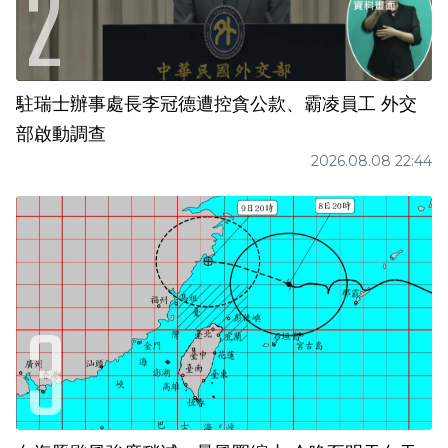
駐瑞士辦事處長李冠德遭控貪公款、霸凌員工 外交
部啟動調查
2026.08.08 22:44