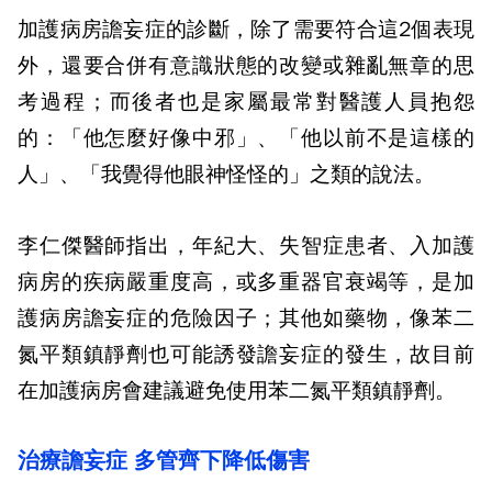
加護病房譫妄症的診斷，除了需要符合這2個表現
外，還要合併有意識狀態的改變或雜亂無章的思
考過程；而後者也是家屬最常對醫護人員抱怨
的：「他怎麼好像中邪」、「他以前不是這樣的
人」、「我覺得他眼神怪怪的」之類的說法。
李仁傑醫師指出，年紀大、失智症患者、入加護
病房的疾病嚴重度高，或多重器官衰竭等，是加
護病房譫妄症的危險因子；其他如藥物，像苯二
氮平類鎮靜劑也可能誘發譫妄症的發生，故目前
在加護病房會建議避免使用苯二氮平類鎮靜劑。
治療譫妄症 多管齊下降低傷害