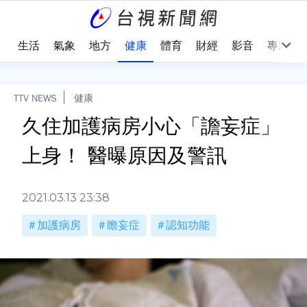
樂
生活
氣象
地方
健康
體育
財經
影音
專題
TTV NEWS
健康
久住加護病房小心「譫妄症」
上身！ 醫曝原因及警訊
2021.03.13 23:38
加護病房
瞻妄症
認知功能