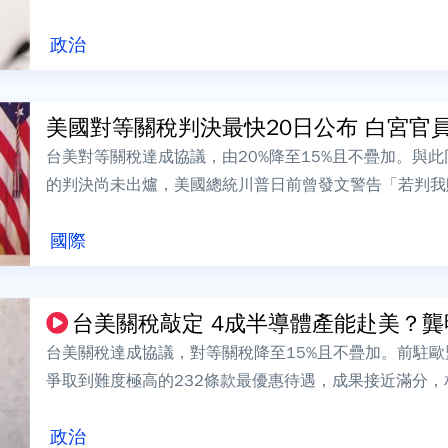
稅談判，並正式簽署台美投資合作備忘錄。...
政治
美國對等關稅判決最快20日公布 白宮官員曝
台美對等關稅達成協議，由20%降至15%且不疊加。與
的判決尚未出爐，美國總統川普日前曾發文警告「若判我
導，美國最高法院預計於1月20日發布...
國際
台美關稅敲定 4成半導體產能赴美？龔明鑫
台美關稅達成協議，對等關稅降至15%且不疊加。前駐
爭取到難度極高的232條款最優惠待遇，成果接近滿分
一方面，外界也關心美國商務部長提到，...
政治