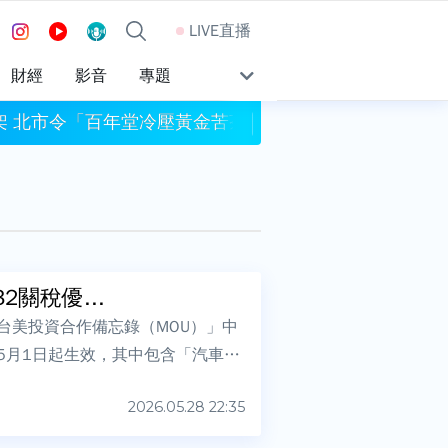
LIVE直播
財經
影音
專題
架 北市令「百年堂冷壓黃金苦茶油」下架
邀沈伯洋簽名「菜
關稅優...
台美投資合作備忘錄（MOU）」中
5月1日起生效，其中包含「汽車零
2026.05.28 22:35