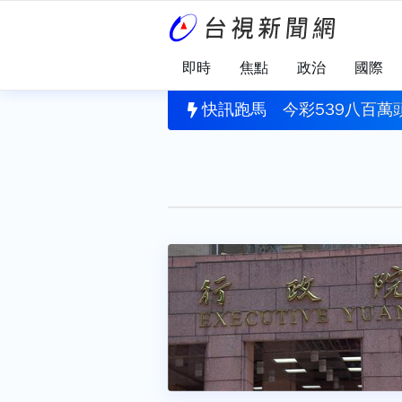
即時
焦點
政治
國際
降落因降雨濕滑偏離跑道 空軍：人員安全
快訊跑馬
今彩539八百萬