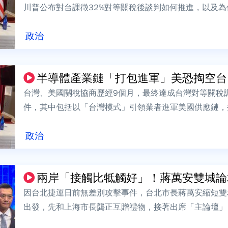
川普公布對台課徵32%對等關稅後談判如何推進，以及
表示，台美談判的特殊之處在於除對等關...
政治
半導體產業鏈「打包進軍」美恐掏空台？
台灣、美國關稅協商歷經9個月，最終達成台灣對等關稅調
件，其中包括以「台灣模式」引領業者進軍美國供應鏈，
灣半導體產業鏈「打包進軍」的方式外移...
政治
兩岸「接觸比牴觸好」！蔣萬安雙城論壇
因台北捷運日前無差別攻擊事件，台北市長蔣萬安縮短雙
出發，先和上海市長龔正互贈禮物，接著出席「主論壇」
活更好，強調「只要願意交流、願意溝通...