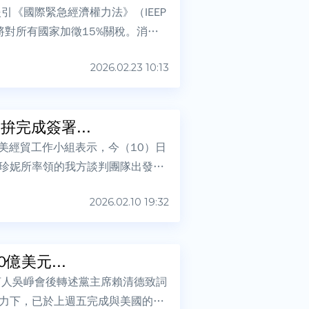
引《國際緊急經濟權力法》（IEEP
對所有國家加徵15%關稅。消息
2026.02.23 10:13
完成簽署...
美經貿工作小組表示，今（10）日
珍妮所率領的我方談判團隊出發赴
2026.02.10 19:32
億美元...
言人吳崢會後轉述黨主席賴清德致詞
力下，已於上週五完成與美國的關