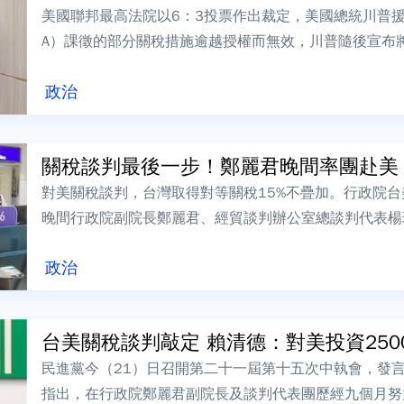
美國聯邦最高法院以6：3投票作出裁定，美國總統川普援
A）課徵的部分關稅措施逾越授權而無效，川普隨後宣布將
一出，國內許多傳統產業感到憂心，...
政治
關稅談判最後一步！鄭麗君晚間率團赴美 拚
對美關稅談判，台灣取得對等關稅15%不疊加。行政院台
晚間行政院副院長鄭麗君、經貿談判辦公室總談判代表楊
美，預計將與美方就「台美對等貿易協定...
政治
台美關稅談判敲定 賴清德：對美投資2500
民進黨今（21）日召開第二十一屆第十五次中執會，發
指出，在行政院鄭麗君副院長及談判代表團歷經九個月努