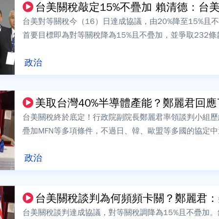
台美關稅敲定15%不疊加 賴
台美對等關稅今（16）日達成協議，由20%降至15%
首要目標即為對等關稅降為15%且不疊加，並爭取232
他也呼籲朝野黨團支持這份談判協...
政治
美取台灣40%半導體產能？鄭麗君回應了
台美關稅終於底定！行政院副院長鄭麗君率領談判小組歷經
疊加MFN等多項條件，不過日、韓、歐盟等多國的協定
要求，可以確定美國目標明確就是要「台...
政治
台美關稅談判為何頻頻卡關？鄭麗君：美2
台美關稅談判達成協議，對等關稅調降為15%且不疊加。