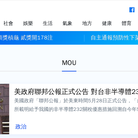
社會
娛樂
生活
氣象
地方
健康
體育
頭獎槓龜 貳獎開178注
自主通報預防性下
MOU
美政府聯邦公報正式公告 對台非半導體232
美國政府「聯邦公報」於美東時間5月28日正式公告，「
所載明給予我國的非半導體232關稅優惠措施回溯自今年
組件以及原木、木材及木製衍生品稅...
政治