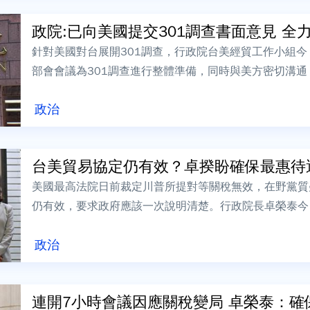
政院:已向美國提交301調查書面意見 全力鞏
針對美國對台展開301調查，行政院台美經貿工作小組今
部會會議為301調查進行整體準備，同時與美方密切溝通
政府名義提交書面說明給美方，全力...
政治
台美貿易協定仍有效？卓揆盼確保最惠待遇
美國最高法院日前裁定川普所提對等關稅無效，在野黨質
仍有效，要求政府應該一次說明清楚。行政院長卓榮泰今
判結果及影響，會前受訪時表示，我方仍期...
政治
連開7小時會議因應關稅變局 卓榮泰：確保