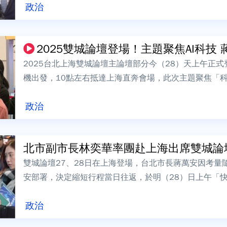
政治
2025雙城論壇登場！主題聚焦AI科技 蔣
2025台北上海雙城論壇主論壇部分今（28）天上午正
機出發，10點左右抵達上海直奔會場，此次主題聚焦「科
政議題，另外，蔣萬安也將和上海市...
政治
北市副市長林奕華率團赴上海出席雙城論壇
雙城論壇27、28日在上海登場，台北市長蔣萬安因考量
安部署，決定縮短行程當日往返，於明（28）日上午「快
午由副市長林奕華率團先行出發。林奕華...
政治