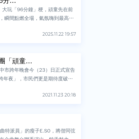
...
場，大玩「96分鐘」梗，頑童先在前
，瞬間點燃全場，氣氛嗨到最高
2025.11.22 19:57
「頑童...
台中市跨年晚會今（23）日正式宣告
中跨年夜」，市民們更是期待度破
2021.11.23 20:18
曲特派員」的瘦子E.SO，將偕同弦