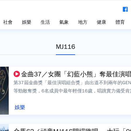
社會
娛樂
生活
氣象
地方
健康
體育
MJ116
金曲37／女團「幻藍小熊」奪最佳演唱組
第37屆金曲獎「最佳演唱組合獎」由出道不到兩年的GENB
等勁敵奪獎，6名成員中最年輕僅16歲，唱跳實力備受肯定
們是硬著頭皮，也想要把...
娛樂