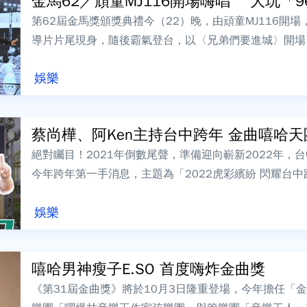
金馬62／頑童MJ116開場嗨唱 大玩「96分
第62屆金馬獎頒獎典禮今（22）晚，由頑童MJ116開
導片片尾現身，隨後霸氣登台，以〈兄弟們要進城〉開場
點。頑童在前導片亮相。圖／台視〈兄...
娛樂
蔡尚樺、阿Ken主持台中跨年 金曲嘻哈天團
絕對矚目！2021年倒數尾聲，準備迎向嶄新2022年，
今年跨年第一手消息，主題為「2022虎彩繽紛 閃耀台
表、外地粉絲們紛紛開搶高鐵交通...
娛樂
嘻哈男神瘦子E.SO 首度嗨炸金曲獎
《第31屆金曲獎》將於10月3日隆重登場，今年擔任「金