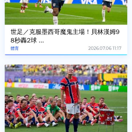
世足／克服墨西哥魔鬼主場！貝林漢姆9
8秒轟2球 ...
2026.07.06 11:17
體育