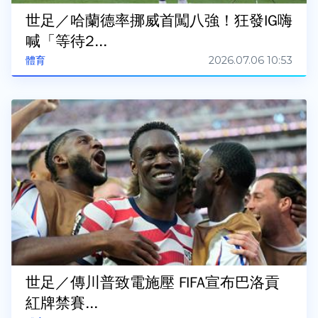
世足／哈蘭德率挪威首闖八強！狂發IG嗨
喊「等待2...
2026.07.06 10:53
體育
世足／傳川普致電施壓 FIFA宣布巴洛貢
紅牌禁賽...