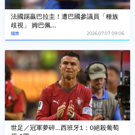
法國踢贏巴拉圭！遭巴國參議員「種族
歧視」 姆巴佩...
2026.07.07 09:06
國際
世足／冠軍夢碎...西班牙1：0絕殺葡萄