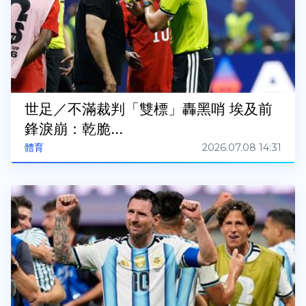
世足／不滿裁判「雙標」轟黑哨 埃及前
鋒淚崩：乾脆...
2026.07.08 14:31
體育