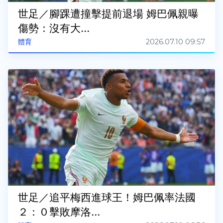
世足／腳踝遭撞擊提前退場 姆巴佩親曝
傷勢：沒有大...
2026.07.10 09:57
體育
世足／追平梅西進球王！姆巴佩率法國
２：０擊敗摩洛...