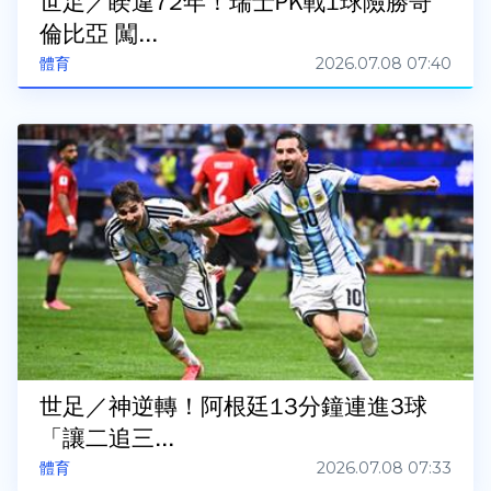
世足／睽違72年！瑞士PK戰1球險勝哥
倫比亞 闖...
2026.07.08 07:40
體育
世足／神逆轉！阿根廷13分鐘連進3球
「讓二追三...
2026.07.08 07:33
體育