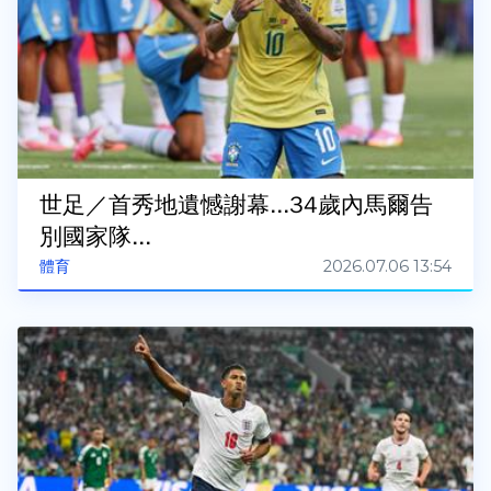
世足／首秀地遺憾謝幕...34歲內馬爾告
別國家隊...
2026.07.06 13:54
體育