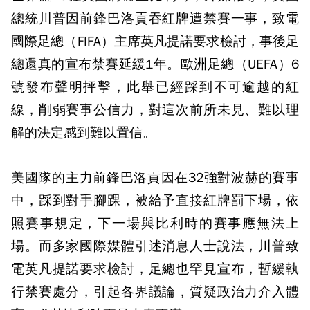
總統川普因前鋒巴洛貢吞紅牌遭禁賽一事，致電
國際足總（FIFA）主席英凡提諾要求檢討，事後足
總還真的宣布禁賽延緩1年。歐洲足總（UEFA）6
號發布聲明抨擊，此舉已經踩到不可逾越的紅
線，削弱賽事公信力，對這次前所未見、難以理
解的決定感到難以置信。
美國隊的主力前鋒巴洛貢因在32強對波赫的賽事
中，踩到對手腳踝，被給予直接紅牌罰下場，依
照賽事規定，下一場與比利時的賽事應無法上
場。而多家國際媒體引述消息人士說法，川普致
電英凡提諾要求檢討，足總也罕見宣布，暫緩執
行禁賽處分，引起各界議論，質疑政治力介入體