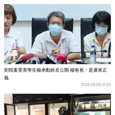
割頸案受害學生楊承勳姓名公開 楊爸爸：是遲來正
義
2026.08.06 21:03