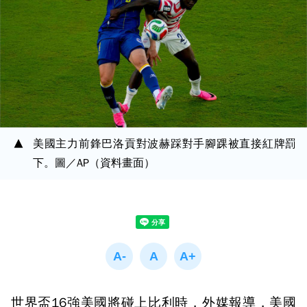
美國主力前鋒巴洛貢對波赫踩對手腳踝被直接紅牌罰
下。圖／AP（資料畫面）
世界盃16強美國將碰上比利時，外媒報導，美國