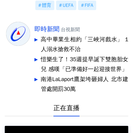
體育
UEFA
FIFA
即時新聞
台視新聞
高中畢業生相約「三峽河戲水」 1
人溺水搶救不治
愷樂生了！35週提早誕下雙胞胎女
兒 感嘆「已準備好一起迎接世界」
南港LaLaport鷹架垮砸婦人 北市建
管處開罰30萬
正在直播