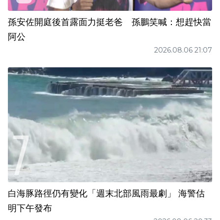
孫安佐開庭後首露面力挺老爸 孫鵬笑喊：想趕快當
阿公
2026.08.06 21:07
白海豚路徑仍有變化「週末北部風雨最劇」 海警估
明下午發布