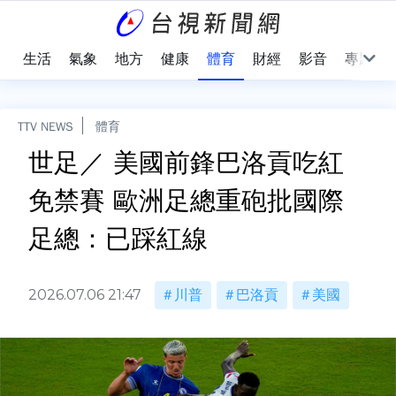
樂
生活
氣象
地方
健康
體育
財經
影音
專題
TTV NEWS
體育
世足／ 美國前鋒巴洛貢吃紅
免禁賽 歐洲足總重砲批國際
足總：已踩紅線
2026.07.06 21:47
川普
巴洛貢
美國