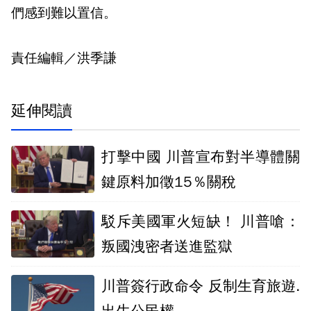
們感到難以置信。
責任編輯／洪季謙
延伸閱讀
打擊中國 川普宣布對半導體關
鍵原料加徵15％關稅
駁斥美國軍火短缺！ 川普嗆：
叛國洩密者送進監獄
川普簽行政命令 反制生育旅遊.