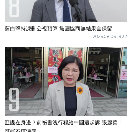
藍白堅持凍刪公視預算 黨團協商無結果全保留
2026.08.06 19:37
匪諜在身邊？前祕書洩行程給中國遭起訴 張麗善：
可能不慎洩露