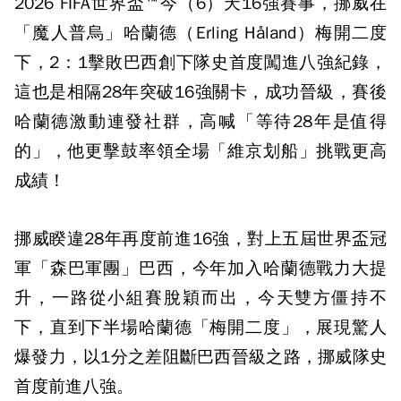
2026 FIFA世界盃™今（6）天16強賽事，挪威在
「魔人普烏」哈蘭德（Erling Håland）梅開二度
下，2：1擊敗巴西創下隊史首度闖進八強紀錄，
這也是相隔28年突破16強關卡，成功晉級，賽後
哈蘭德激動連發社群，高喊「等待28年是值得
的」，他更擊鼓率領全場「維京划船」挑戰更高
成績！
挪威睽違28年再度前進16強，對上五屆世界盃冠
軍「森巴軍團」巴西，今年加入哈蘭德戰力大提
升，一路從小組賽脫穎而出，今天雙方僵持不
下，直到下半場哈蘭德「梅開二度」，展現驚人
爆發力，以1分之差阻斷巴西晉級之路，挪威隊史
首度前進八強。