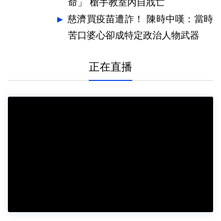
命」 槍手教室內自戕亡
慈濟買疫苗遭詐！ 陳時中嘆：當時
苦口婆心卻成特定政治人物武器
正在直播