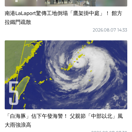
南港LaLaport驚傳工地倒塌「鷹架掛中庭」！ 館方
拉鐵門疏散
2026.08.07 14:33
「白海豚」估下午發海警！ 父親節「中部以北」風
大雨強浪高