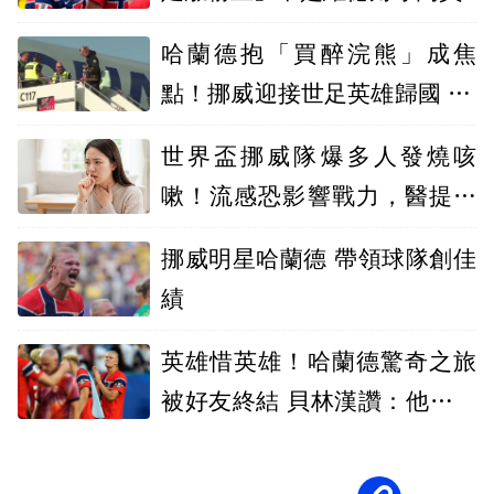
哈蘭德抱「買醉浣熊」成焦
點！挪威迎接世足英雄歸國 10
萬人維京划船
世界盃挪威隊爆多人發燒咳
嗽！流感恐影響戰力，醫提醒
暑假出國防群聚感染
挪威明星哈蘭德 帶領球隊創佳
績
英雄惜英雄！哈蘭德驚奇之旅
被好友終結 貝林漢讚：他是最
好球員之一