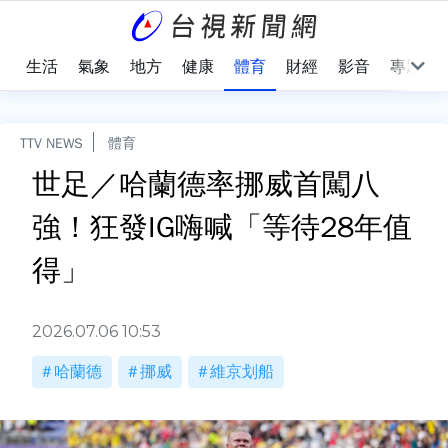
樂
生活
氣象
地方
健康
體育
財經
影音
專題
TTV NEWS
體育
世足／哈蘭德率挪威首闖八
強！狂發IG嗨喊「等待28年值
得」
2026.07.06 10:53
哈蘭德
挪威
維京划船