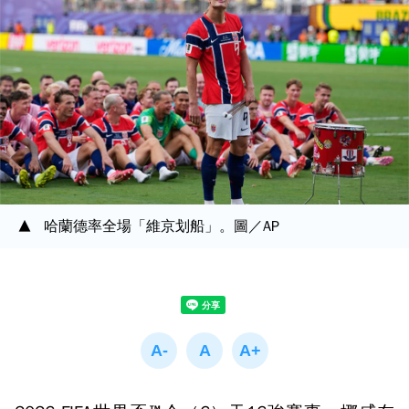
哈蘭德率全場「維京划船」。圖／AP