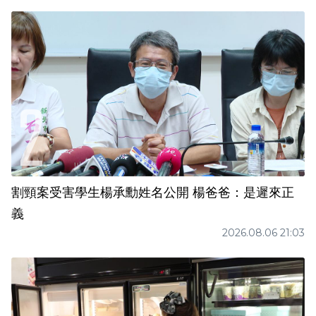
割頸案受害學生楊承勳姓名公開 楊爸爸：是遲來正
義
2026.08.06 21:03