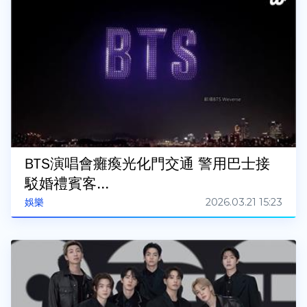
BTS演唱會癱瘓光化門交通 警用巴士接
駁婚禮賓客...
2026.03.21 15:23
娛樂