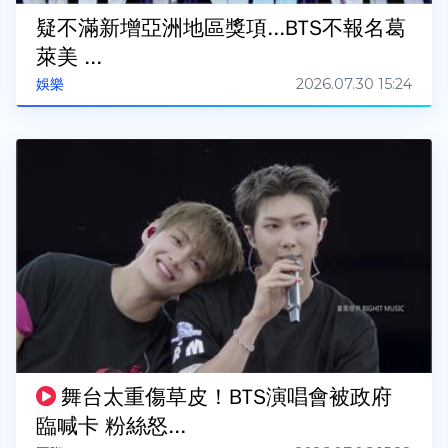
疑不滿新增亞洲地區獎項...BTS不報名葛
萊美 ...
2026.07.30 15:24
娛樂
舞台太重傷草皮！BTS演唱會被政府
臨喊卡 粉絲怒...