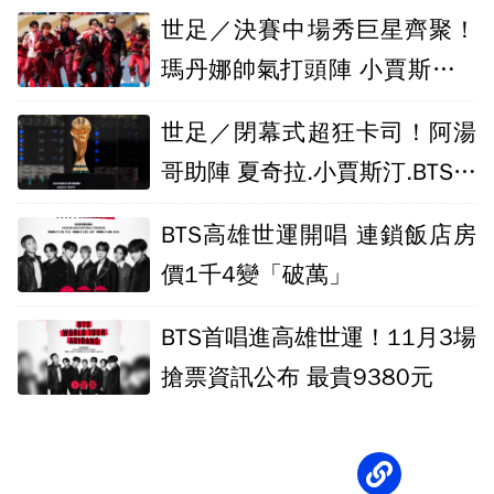
語言區分
世足／決賽中場秀巨星齊聚！
瑪丹娜帥氣打頭陣 小賈斯汀.B
TS接力獻唱
世足／閉幕式超狂卡司！阿湯
哥助陣 夏奇拉.小賈斯汀.BTS炸
裂中場秀
BTS高雄世運開唱 連鎖飯店房
價1千4變「破萬」
BTS首唱進高雄世運！11月3場
搶票資訊公布 最貴9380元