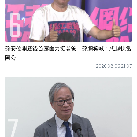
孫安佐開庭後首露面力挺老爸 孫鵬笑喊：想趕快當
阿公
2026.08.06 21:07