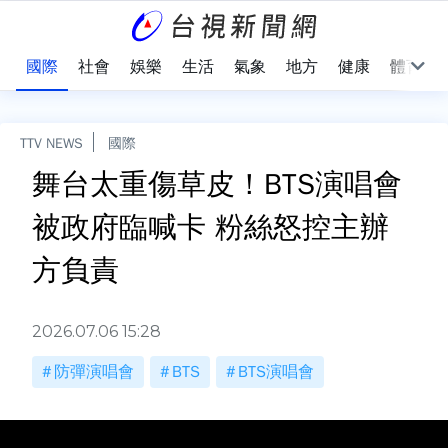
治
國際
社會
娛樂
生活
氣象
地方
健康
體育
TTV NEWS
國際
舞台太重傷草皮！BTS演唱會
被政府臨喊卡 粉絲怒控主辦
方負責
2026.07.06 15:28
防彈演唱會
BTS
BTS演唱會