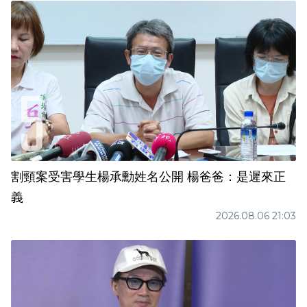
割頸案受害學生楊承勳姓名公開 楊爸爸：是遲來正
義
2026.08.06 21:03