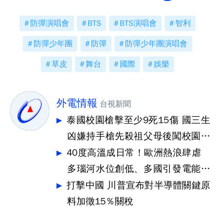
防彈演唱會
BTS
BTS演唱會
智利
防彈少年團
防彈
防彈少年團演唱會
草皮
舞台
國際
娛樂
外電情報
台視新聞
泰國校園槍擊至少9死15傷 國三生
凶嫌持手槍先殺祖父母後闖校園犯
案
40度高溫成日常！歐洲熱浪肆虐
多瑙河水位創低、多國引發電能危
機
打擊中國 川普宣布對半導體關鍵原
料加徵15％關稅