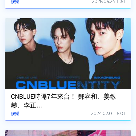
2026.05.24 11:51
娛樂
CNBLUE時隔7年來台！ 鄭容和、姜敏
赫、李正...
2024.02.01 15:01
娛樂