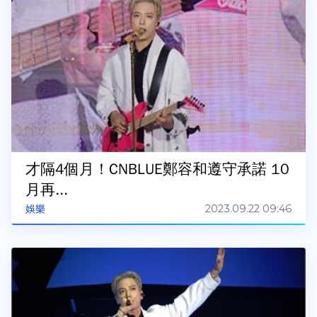
才隔4個月！CNBLUE鄭容和遵守承諾 10
月再...
2023.09.22 09:46
娛樂