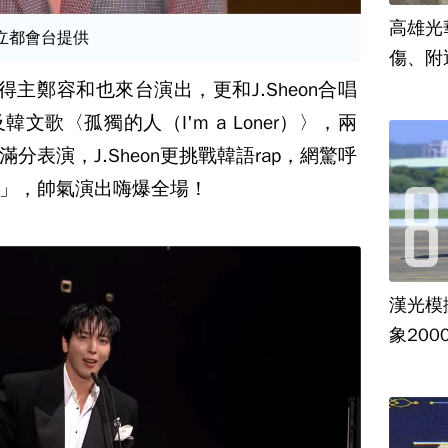
高雄光
立都會台提供
傷、附
得主鄭容和也來台演出，更和J.Sheon合唱
歌〈孤獨的人（I'm a Loner）〉，兩
表演，J.Sheon更挑戰韓語rap，網驚呼
」，帥氣演出嗨爆全場！
漢光模
象20