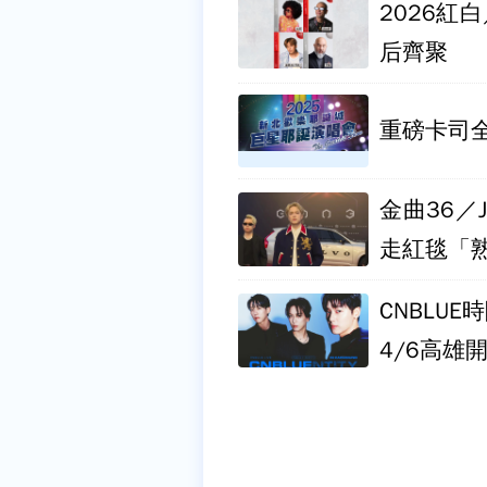
2026
后齊聚
重磅卡司
金曲36／
走紅毯「
CNBLU
4/6高雄