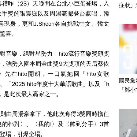
頒獎典禮昨（23）天晚間在台北小巨蛋登場，入
歌手獎的張震嶽以及周湯豪都登台獻唱，韓
喜現身，更和J.Sheon各自挑戰中文、韓文
驚喜。
絕對音樂．絕對星勢力」hito流行音樂獎頒獎
，強勢入圍本屆金曲獎9大獎項的天后蔡依
e》先在hito開胡，一口氣抱回「hito女歌
國民黨
2025 hito年度十大華語歌曲」以及「h
「鄭小
獎，是此次最大贏家之一。
責
則由周湯豪拿下，他此次奪得3獎同時擔任
的都對〉、〈我的i〉及〈帥到分手〉3首
登場，引爆全場。