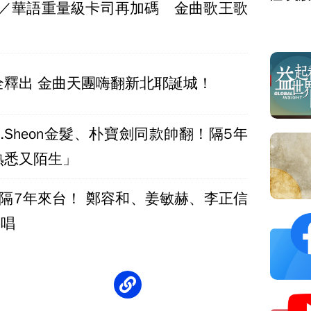
紅白／華語重量級卡司再加碼 金曲歌王歌
全釋出 金曲天團嗨翻新北耶誕城！
J.Sheon金髮、朴寶劍同款帥翻！隔5年
熟悉又陌生」
E時隔7年來台！ 鄭容和、姜敏赫、李正信
開唱