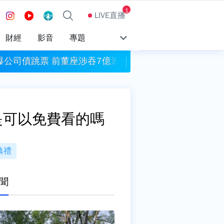
1
LIVE直播
財經
影音
專題
爆公司債跳票 前董座涉吞7億遭聲押
翰霖公司自主通報苦
這是可以免費看的嗎
典禮
聞