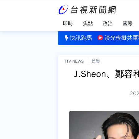
即時
焦點
政治
國際
約
開4注獎落這4縣市！ 每人抱走6百萬元
快訊跑馬
漢光模擬共軍
TTV NEWS
娛樂
J.Sheon、
202