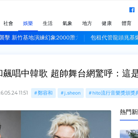
社會
娛樂
生活
氣象
地方
健康
體育
襲擊 新竹基地演練幻象2000潛力掛裝、跑道搶修
包租代管龍頭兆基
鄭容和飆唱中韓歌 超帥舞台網驚呼：
6.05.24 11:51
鄭容和
j.sheon
hito流行音樂獎頒獎
熱門新