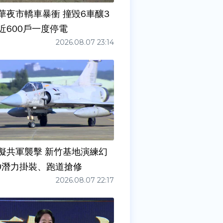
華夜市轎車暴衝 撞毀6車釀3
近600戶一度停電
2026.08.07 23:14
擬共軍襲擊 新竹基地演練幻
00潛力掛裝、跑道搶修
2026.08.07 22:17