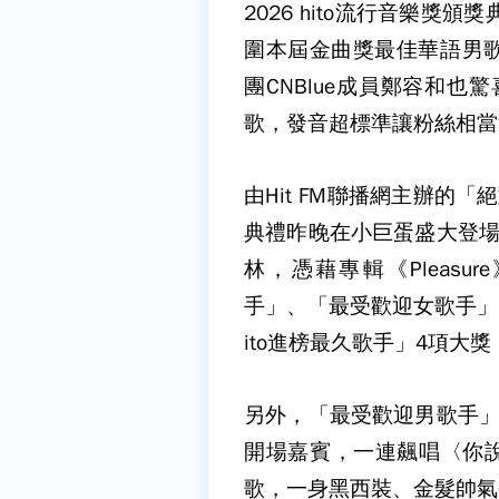
2026 hito流行音樂獎
圍本屆金曲獎最佳華語男
團CNBlue成員鄭容和也驚
歌，發音超標準讓粉絲相當
由Hit FM聯播網主辦的「
典禮昨晚在小巨蛋盛大登場
林，憑藉專輯《Pleasur
手」、「最受歡迎女歌手」、「
ito進榜最久歌手」4項大
另外，「最受歡迎男歌手」
開場嘉賓，一連飆唱〈你說
歌，一身黑西裝、金髮帥氣