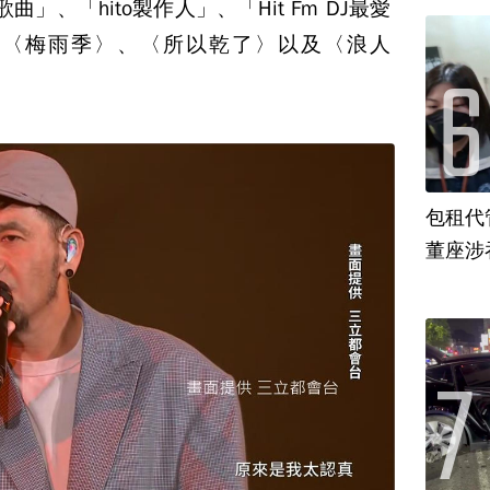
曲」、「hito製作人」、「Hit Fm DJ最愛
唱〈梅雨季〉、〈所以乾了〉以及〈浪人
包租代
董座涉