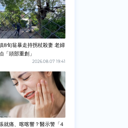
鎮8旬翁暴走持拐杖殺妻 老婦
泊「頭部重創」
2026.08.07 19:41
張就痛、喀喀響？醫示警「4