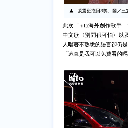
張震嶽抱回3獎。圖／三
此次「hito海外創作歌手」
中文歌〈別問很可怕〉以及韓文
人唱著不熟悉的語言卻仍是滿分
「這真是我可以免費看的嗎