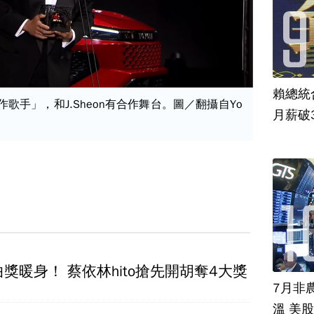
賴總統
作歌手」，和J.Sheon有合作舞台。圖／翻攝自Yo
月薪破
獎暖身！ 蔡依林hito搶先開胡奪4大獎
7月非
溫 美