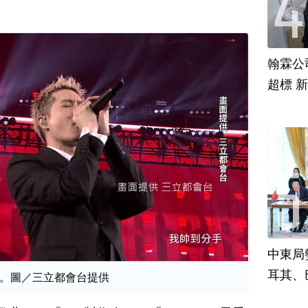
翰霖公
超標 
中東局
耳其、
。圖／三立都會台提供