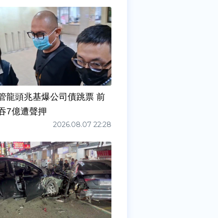
管龍頭兆基爆公司債跳票 前
吞7億遭聲押
2026.08.07 22:28