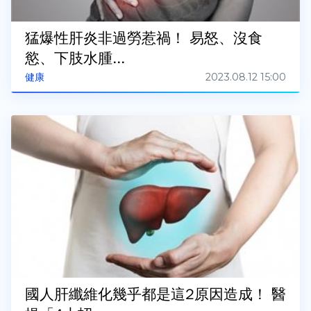
猛爆性肝炎非過勞惹禍！ 易怒、沒食
慾、下肢水腫...
2023.08.12 15:00
健康
國人肝纖維化幾乎都是這2原因造成！ 醫