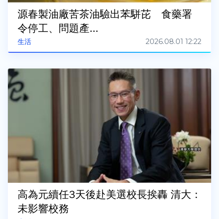
源春製油廠苦茶油驗出苯駢芘 食藥署
令停工、問題產...
2026.08.01 12:22
生活
高為元續任3天後赴美選校長挨轟 清大：
未影響校務