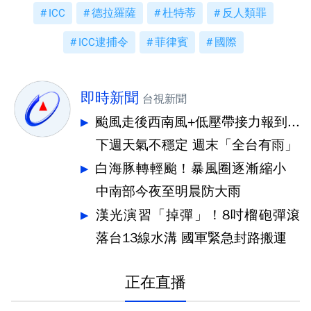
ICC
德拉羅薩
杜特蒂
反人類罪
ICC逮捕令
菲律賓
國際
即時新聞
台視新聞
颱風走後西南風+低壓帶接力報到...
下週天氣不穩定 週末「全台有雨」
白海豚轉輕颱！暴風圈逐漸縮小
中南部今夜至明晨防大雨
漢光演習「掉彈」！8吋榴砲彈滾
落台13線水溝 國軍緊急封路搬運
正在直播