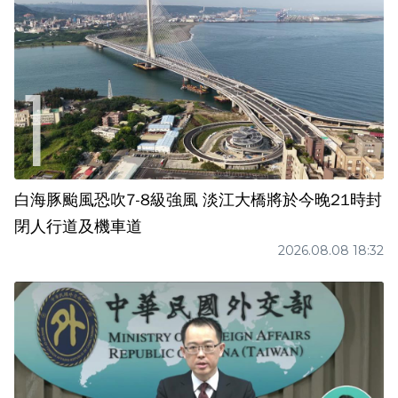
白海豚颱風恐吹7-8級強風 淡江大橋將於今晚21時封
閉人行道及機車道
2026.08.08 18:32