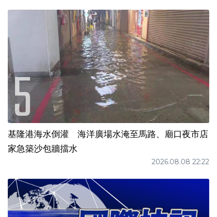
基隆港海水倒灌 海洋廣場水淹至馬路、廟口夜市店
家急築沙包牆擋水
2026.08.08 22:22