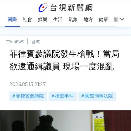
治
國際
社會
娛樂
生活
氣象
地方
健康
體育
TTV NEWS
國際
菲律賓參議院發生槍戰！當局
欲逮通緝議員 現場一度混亂
2026.05.13 21:27
菲律賓參議院
槍擊事件
國際刑事法院