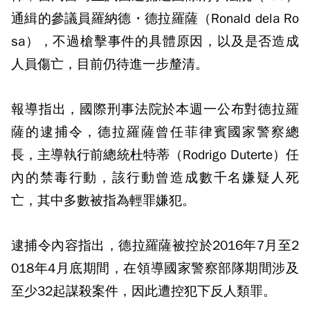
通緝的參議員羅納德・德拉羅薩（Ronald dela Ro
sa），不過槍擊事件的具體原因，以及是否造成
人員傷亡，目前仍待進一步釐清。
報導指出，國際刑事法院於本週一公布對德拉羅
薩的逮捕令，德拉羅薩曾任菲律賓國家警察總
長，主導執行前總統杜特蒂（Rodrigo Duterte）任
內的禁毒行動，該行動曾造成數千名嫌疑人死
亡，其中多數被指為輕罪嫌犯。
逮捕令內容指出，德拉羅薩被控於2016年7月至2
018年4月底期間，在領導國家警察部隊期間涉及
至少32起謀殺案件，因此遭控犯下反人類罪。