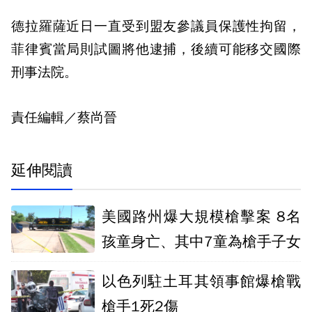
德拉羅薩近日一直受到盟友參議員保護性拘留，
菲律賓當局則試圖將他逮捕，後續可能移交國際
刑事法院。
責任編輯／蔡尚晉
延伸閱讀
美國路州爆大規模槍擊案 8名
孩童身亡、其中7童為槍手子女
以色列駐土耳其領事館爆槍戰
槍手1死2傷