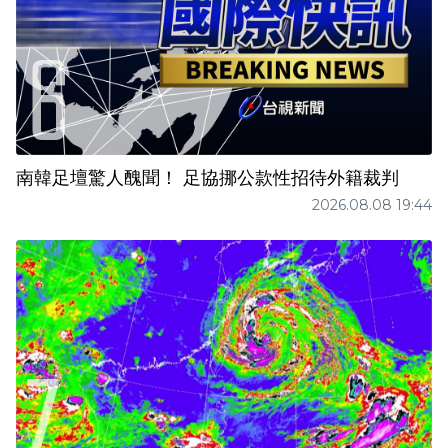
南韓足壇驚人醜聞！ 足協挪公款性招待外籍裁判
2026.08.08 19:44