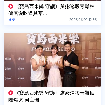
《寶島西米樂 守護》黃露瑤殺青爆林
健寰愛吃道具菜...
2026.06.02 12:56
娛樂
《寶島西米樂 守護》盧彥澤殺青難抽
離爆哭 何宜珊...