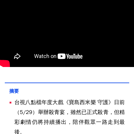
台視八點檔年度大戲《寶島西米樂 守護》日前
（5/29）舉辦殺青宴，雖然已正式殺青，但精
彩劇情仍將持續播出，陪伴觀眾一路走到最
後。