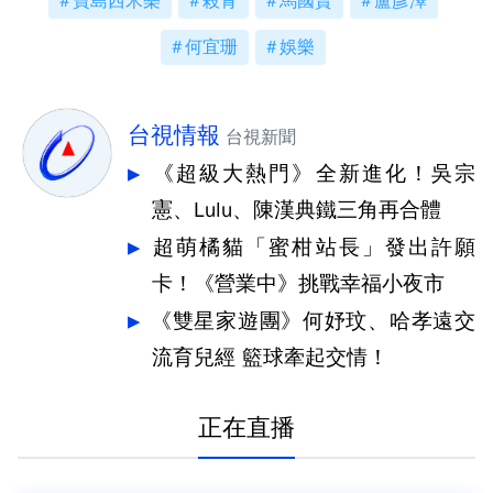
寶島西米樂
殺青
馬國賢
盧彥澤
何宜珊
娛樂
台視情報
台視新聞
《超級大熱門》全新進化！吳宗
憲、Lulu、陳漢典鐵三角再合體
超萌橘貓「蜜柑站長」發出許願
卡！《營業中》挑戰幸福小夜市
《雙星家遊團》何妤玟、哈孝遠交
流育兒經 籃球牽起交情！
正在直播