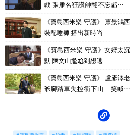
戲 張雁名狂讚帥翻不忘虧她沒
幫忙
《寶島西米樂 守護》 蕭景鴻西
裝配睡褲 搭出新時尚
《寶島西米樂 守護》女婿太沉
默 陳文山尷尬到想逃
《寶島西米樂 守護》 盧彥澤老
爺腳踏車失控衝下山 笑喊像
殉情