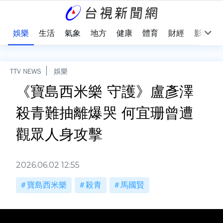
會
娛樂
生活
氣象
地方
健康
體育
財經
影音
TTV NEWS
娛樂
《寶島西米樂 守護》盧彥澤
殺青難抽離爆哭 何宜珊曾遭
觀眾人身攻擊
2026.06.02 12:55
寶島西米樂
殺青
馬國賢